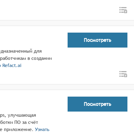
Посмотреть
редназначенный для
работчикам в создании
о
Refact.ai
Посмотреть
Ops, улучшающая
ботки ПО за счёт
ое приложение.
Узнать