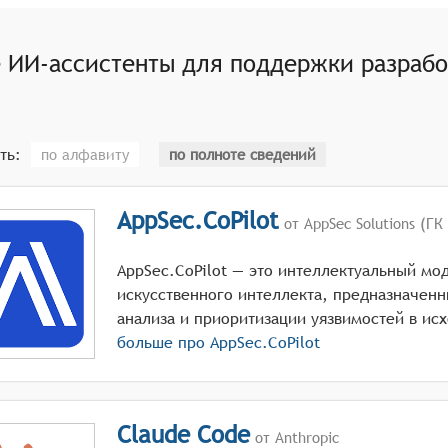
е
ИИ-ассистенты для поддержки разрабо
ть:
по алфавиту
по полноте сведений
AppSec.CoPilot
от AppSec Solutions (ГК 
AppSec.CoPilot — это интеллектуальный мо
искусственного интеллекта, предназначенн
анализа и приоритизации уязвимостей в ис
больше про
AppSec.CoPilot
Claude Code
от Anthropic