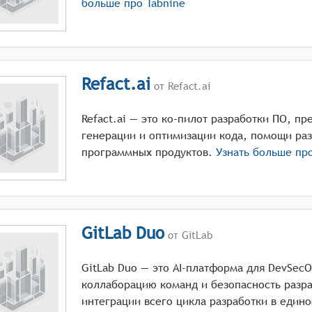
больше про
Tabnine
Refact.ai
от Refact.ai
Refact.ai — это ко-пилот разработки ПО, п
генерации и оптимизации кода, помощи раз
программных продуктов.
Узнать больше пр
GitLab Duo
от GitLab
GitLab Duo — это AI-платформа для DevSec
коллаборацию команд и безопасность разра
интеграции всего цикла разработки в един