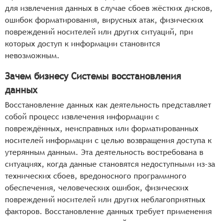
инструменты для глубокого сканирования и
для извлечения данных в случае сбоев жёстких дисков,
анализа носителей с целью обнаружения и
ошибок форматирования, вирусных атак, физических
восстановления частично повреждённых или
повреждений носителей или других ситуаций, при
удалённых файлов,
которых доступ к информации становится
механизмы работы с повреждёнными или
невозможным.
фрагментированными данными, обеспечивающие
возможность реконструкции файлов из
Зачем бизнесу Системы восстановления
разрозненных фрагментов,
данных
функции для восстановления данных с RAID-
Восстановление данных как деятельность представляет
массивов и других сложных систем хранения,
собой процесс извлечения информации с
учитывающие особенности их работы и структуры
повреждённых, неисправных или форматированных
данных.
носителей информации с целью возвращения доступа к
утерянным данным. Эта деятельность востребована в
ситуациях, когда данные становятся недоступными из-за
технических сбоев, вредоносного программного
обеспечения, человеческих ошибок, физических
повреждений носителей или других неблагоприятных
факторов. Восстановление данных требует применения