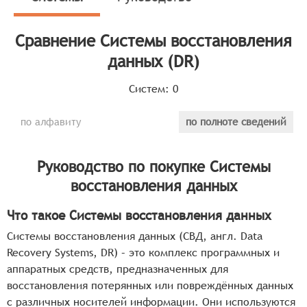
которых доступ к информации становится
невозможным.
Сравнение
Системы восстановления
Классификатор программных продуктов Соваре
данных (DR)
определяет конкретные функциональные критерии для
систем. Для того, чтобы быть представленными на
Систем:
0
рынке Системы восстановления данных, системы
должны иметь следующие функциональные
по алфавиту
по полноте сведений
возможности:
поддержка широкого спектра файловых систем и
Руководство по покупке
Системы
форматов данных, позволяющая работать с
восстановления данных
различными типами носителей и структурами
хранения информации,
Что такое Системы восстановления данных
возможность восстановления данных при
Системы восстановления данных (СВД, англ. Data
различных сценариях потери информации,
Recovery Systems, DR) – это комплекс программных и
включая физические повреждения носителей,
аппаратных средств, предназначенных для
логические ошибки, вирусные атаки и сбои
восстановления потерянных или повреждённых данных
программного обеспечения,
с различных носителей информации. Они используются