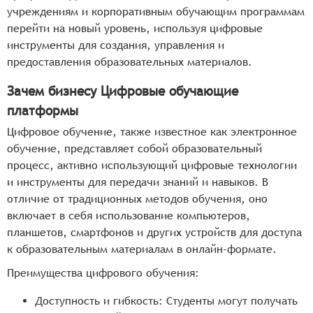
потребности и уровень подготовки каждого
учреждениям и корпоративным обучающим программам
пользователя, предлагая персонализированные
перейти на новый уровень, используя цифровые
учебные планы и рекомендации.
инструменты для создания, управления и
Интеграция с внешними ресурсами: Система
предоставления образовательных материалов.
должна предоставлять возможность интеграции с
внешними образовательными ресурсами, такими
Зачем бизнесу Цифровые обучающие
как электронные библиотеки, базы данных и
платформы
другие платформы.
Цифровое обучение, также известное как электронное
Поддержка социальных сетей и мессенджеров:
обучение, представляет собой образовательный
Платформа может интегрироваться с популярными
процесс, активно использующий цифровые технологии
социальными сетями и мессенджерами для
и инструменты для передачи знаний и навыков. В
облегчения общения и обмена информацией
отличие от традиционных методов обучения, оно
между участниками образовательного процесса.
включает в себя использование компьютеров,
Геймификация обучения: Система может
планшетов, смартфонов и других устройств для доступа
использовать элементы геймификации, такие как
к образовательным материалам в онлайн-формате.
баллы, уровни, достижения и награды, для
мотивации пользователей к обучению.
Преимущества цифрового обучения:
Виртуальная и дополненная реальность:
Доступность и гибкость: Студенты могут получать
Платформа может использовать технологии