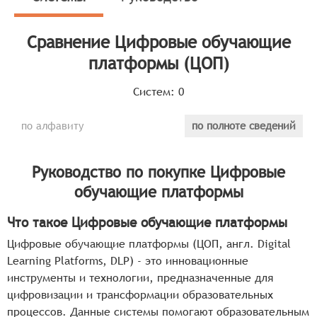
предоставления образовательных материалов.
Классификатор программных продуктов Соваре
Сравнение
Цифровые обучающие
определяет конкретные функциональные критерии для
платформы (ЦОП)
систем. Для того чтобы соответствовать категории
цифровых обучающих платформ, системы должны
Систем:
0
иметь следующие функциональные возможности:
по алфавиту
по полноте сведений
Интерактивность и вовлечение: Платформа должна
обеспечивать активное взаимодействие между
пользователями, включая обратную связь,
Руководство по покупке
Цифровые
обсуждение материалов и совместную работу над
обучающие платформы
проектами.
Разнообразие форматов контента: Система должна
Что такое Цифровые обучающие платформы
поддерживать различные форматы
Цифровые обучающие платформы (ЦОП, англ. Digital
образовательного контента, такие как тексты,
Learning Platforms, DLP) - это инновационные
видео, аудио, интерактивные упражнения и тесты.
инструменты и технологии, предназначенные для
Адаптивность и персонализация: Платформа
цифровизации и трансформации образовательных
должна адаптироваться под индивидуальные
процессов. Данные системы помогают образовательным