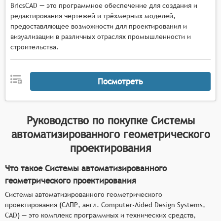
BricsCAD — это программное обеспечение для создания и
автоматическое построение ассоциативных
редактирования чертежей и трёхмерных моделей,
чертежей и спецификаций на основе
предоставляющее возможности для проектирования и
трёхмерных моделей;
визуализации в различных отраслях промышленности и
параметризация элементов моделей для
строительства.
быстрого изменения их формы и размеров при
изменении проектных параметров;
выполнение геометрических расчётов и
Посмотреть
анализа взаимного расположения элементов
моделей;
работа с библиотеками стандартных элементов
Руководство по покупке
Системы
и возможность создания собственных
автоматизированного геометрического
библиотек для ускорения процесса
проектирования
проектирования.
Что такое Системы автоматизированного
геометрического проектирования
Системы автоматизированного геометрического
проектирования (САПР, англ. Computer-Aided Design Systems,
CAD) — это комплекс программных и технических средств,