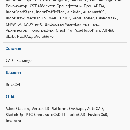
Реквизитор, CST ABViewer, Оргнефтехим-Про, ADEM,
IndorRoadSigns, IndorTrafficPlan, altAwin, AutomatiCS,
IndorDraw, MechaniCS, МАКС САПР, RemPlanner, Планоплан,
СИМИКА, CADViewХ, Цифровая Мануфактура Галс,
Архитектор, Топография, GraphPro, AcadTopoPlan, АКИМ,
dLab, КасКАД, MicroMove
Эстония
CAD Exchanger
Швеция
BricsCAD
США
MicroStation, Vertex 3D Platform, Onshape, AutoCAD,
SketchUp, PTC Creo, AutoCAD LT, TurboCAD, Fusion 360,
Inventor