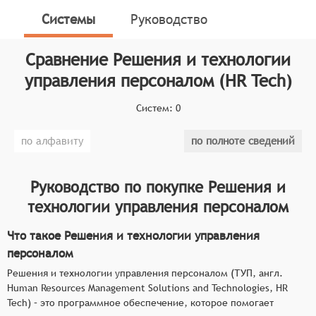
автоматизировать процессы управления
Системы
Руководство
персоналом. Это включает в себя такие функции,
как управление кадровыми данными, найм и
Сравнение
Решения и технологии
рекрутинг, оценку и развитие сотрудников,
управление оплатой и бенефитами, аналитику и
управления персоналом (HR Tech)
управление производительностью.
Систем:
0
HR Tech - это технологии, которые используются для
создания решений управления персоналом. Они
по алфавиту
по полноте сведений
могут включать в себя программное обеспечение,
приложения, облачные сервисы, аналитику данных
и другие высокотехнологические инструменты.
Руководство по покупке
Решения и
технологии управления персоналом
Решения и технологии управления персоналом
позволяют компаниям сократить время на
Что такое Решения и технологии управления
выполнение задач, повысить эффективность
персоналом
управления персоналом, улучшить качество найма и
Решения и технологии управления персоналом (ТУП, англ.
развития сотрудников, а также снизить затраты на
Human Resources Management Solutions and Technologies, HR
управление персоналом.
Tech) – это программное обеспечение, которое помогает
Классификатор программных продуктов Соваре