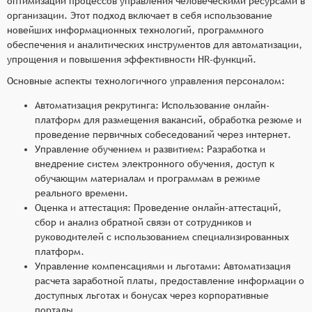
оптимизации процессов управления человеческими ресурсами в
индивидуальных планов обучения и развития
организации. Этот подход включает в себя использование
новейших информационных технологий, программного
для каждого сотрудника, отслеживание
обеспечения и аналитических инструментов для автоматизации,
прогресса и оценка эффективности обучающих
упрощения и повышения эффективности HR-функций.
программ.
Основные аспекты технологичного управления персоналом:
Оценка и мотивация персонала: Разработка и
внедрение систем оценки производительности
Автоматизация рекрутинга: Использование онлайн-
и мотивации сотрудников, включая
платформ для размещения вакансий, обработка резюме и
возможность определения KPI и бонусов за
проведение первичных собеседований через интернет.
достижение результатов.
Управление обучением и развитием: Разработка и
внедрение систем электронного обучения, доступ к
Управление карьерой и преемственностью:
обучающим материалам и программам в режиме
Планирование карьерных путей сотрудников,
реального времени.
определение потенциальных преемников на
Оценка и аттестация: Проведение онлайн-аттестаций,
ключевые позиции и разработка программ по
сбор и анализ обратной связи от сотрудников и
развитию лидерских качеств.
руководителей с использованием специализированных
платформ.
Управление компенсациями и льготами: Автоматизация
расчета заработной платы, предоставление информации о
доступных льготах и бонусах через корпоративные
порталы.