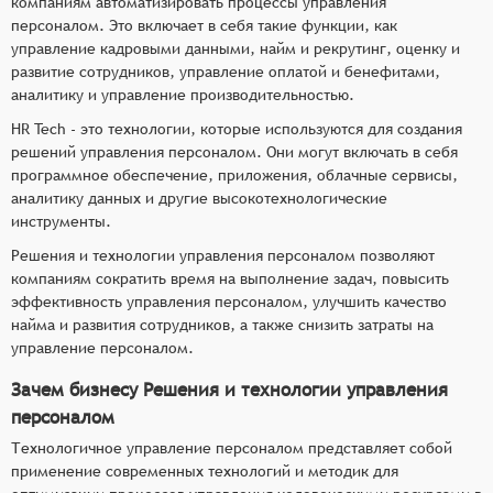
компаниям автоматизировать процессы управления
определяет конкретные функциональные критерии
персоналом. Это включает в себя такие функции, как
управление кадровыми данными, найм и рекрутинг, оценку и
для систем. Для того чтобы соответствовать
развитие сотрудников, управление оплатой и бенефитами,
категории решений и технологий управления
аналитику и управление производительностью.
персоналом, системы должны иметь следующие
HR Tech - это технологии, которые используются для создания
функциональные возможности:
решений управления персоналом. Они могут включать в себя
Планирование и оптимизация численности
программное обеспечение, приложения, облачные сервисы,
аналитику данных и другие высокотехнологические
персонала: Инструменты для прогнозирования
инструменты.
потребностей в персонале, анализа текучести
кадров и оптимизации численности
Решения и технологии управления персоналом позволяют
компаниям сократить время на выполнение задач, повысить
сотрудников в соответствии с бизнес-целями
эффективность управления персоналом, улучшить качество
компании.
найма и развития сотрудников, а также снизить затраты на
Подбор и адаптация персонала: Автоматизация
управление персоналом.
процессов подбора кандидатов, проведение
собеседований и адаптации новых
Зачем бизнесу Решения и технологии управления
сотрудников, включая предоставление
персоналом
необходимой информации и вводных
Технологичное управление персоналом представляет собой
тренингов.
применение современных технологий и методик для
Обучение и развитие персонала: Создание