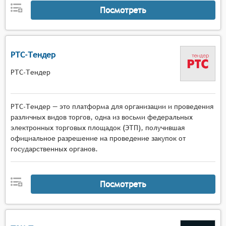
Посмотреть
поставщиков и заказчиков,
поддержка процесса подачи и обработки
заявок от участников, включая функционал для
загрузки необходимых документов и
РТС-Тендер
информации,
реализация алгоритмов определения
РТС-Тендер
победителей торгов с учётом заданных
критериев оценки заявок,
обеспечение возможности проведения
РТС-Тендер — это платформа для организации и проведения
различных видов торгов, одна из восьми федеральных
электронных аукционов и других форм
электронных торговых площадок (ЭТП), получившая
конкурентных процедур.
официальное разрешение на проведение закупок от
государственных органов.
Посмотреть