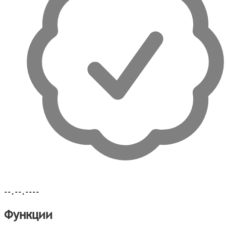
--.--.----
Функции