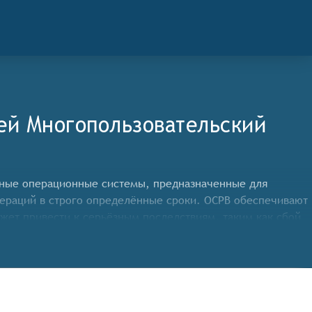
ей Многопользовательский
анные операционные системы, предназначенные для
пераций в строго определённые сроки. ОСРВ обеспечивают
жет привести к серьёзным последствиям, таким как сбой
 того, чтобы быть представленными на рынке,
 между запуском задачи и её завершением,