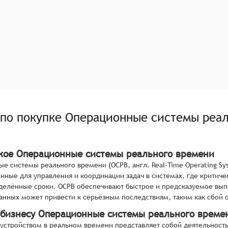
 по покупке
Операционные системы реал
акое Операционные системы реального времени
е системы реального времени (ОСРВ, англ. Real-Time Operating S
нные для управления и координации задач в системах, где критич
делённые сроки. ОСРВ обеспечивают быстрое и предсказуемое выпо
анных может привести к серьёзным последствиям, таким как сбой о
 бизнесу Операционные системы реального време
устройством в реальном времени представляет собой деятельност