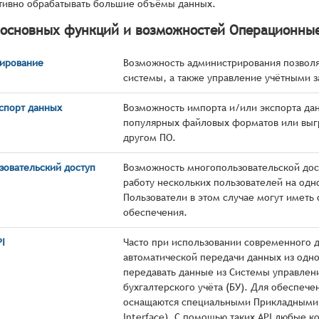
тивно обрабатывать большие объёмы данных.
 основных функций и возможностей Операционны
ирование
Возможность администрирования позволя
системы, а также управление учётными з
спорт данных
Возможность импорта и/или экспорта дан
популярных файловых форматов или выгр
другом ПО.
зовательский доступ
Возможность многопользовательской дос
работу нескольких пользователей на одн
Пользователи в этом случае могут иметь
обеспечения.
I
Часто при использовании современного 
автоматической передачи данных из одно
передавать данные из Системы управлен
бухгалтерского учёта (БУ). Для обеспеч
оснащаются специальными Прикладными п
Interface). С помощью таких API любые 