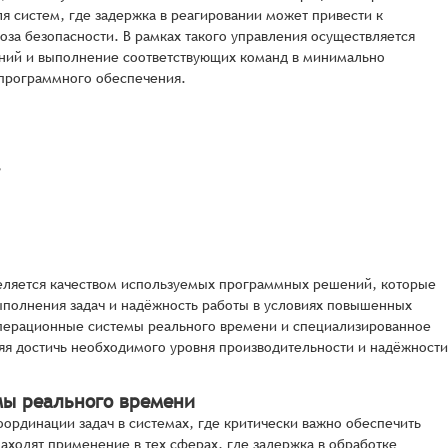
я систем, где задержка в реагировании может привести к
оза безопасности. В рамках такого управления осуществляется
ений и выполнение соответствующих команд в минимально
 программного обеспечения.
,
еляется качеством используемых программных решений, которые
ыполнения задач и надёжность работы в условиях повышенных
перационные системы реального времени и специализированное
ляя достичь необходимого уровня производительности и надёжности
мы реального времени
рдинации задач в системах, где критически важно обеспечить
аходят применение в тех сферах, где задержка в обработке