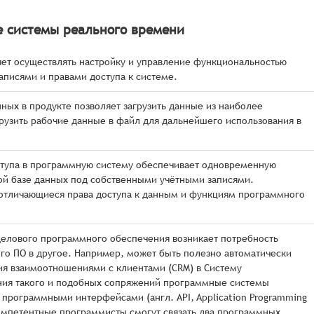
е системы реального времени
ет осуществлять настройку и управление функциональностью
аписями и правами доступа к системе.
ных в продукте позволяет загрузить данные из наиболее
узить рабочие данные в файл для дальнейшего использования в
тупа в программную систему обеспечивает одновременную
ой базе данных под собственными учётными записями.
 отличающиеся права доступа к данным и функциям программного
делового программного обеспечения возникает потребность
го ПО в другое. Например, может быть полезно автоматически
ия взаимоотношениями с клиентами (CRM) в Систему
ения такого и подобных сопряжений программные системы
рограммными интерфейсами (англ. API, Application Programming
компетентные программисты смогут связать два программных