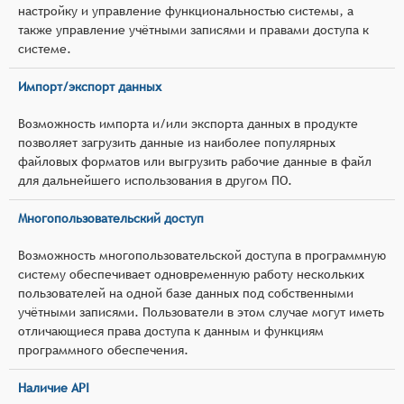
настройку и управление функциональностью системы, а
также управление учётными записями и правами доступа к
системе.
Импорт/экспорт данных
Возможность импорта и/или экспорта данных в продукте
позволяет загрузить данные из наиболее популярных
файловых форматов или выгрузить рабочие данные в файл
для дальнейшего использования в другом ПО.
Многопользовательский доступ
Возможность многопользовательской доступа в программную
систему обеспечивает одновременную работу нескольких
пользователей на одной базе данных под собственными
учётными записями. Пользователи в этом случае могут иметь
отличающиеся права доступа к данным и функциям
программного обеспечения.
Наличие API