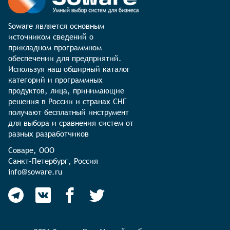
Soware является основным 
источником сведений о 
прикладном программном 
обеспечении для предприятий. 
Используя наш обширный каталог 
категорий и программных 
продуктов, лица, принимающие 
решения в России и странах СНГ 
получают бесплатный инструмент 
для выбора и сравнения систем от 
разных разработчиков
Соваре, ООО

Санкт-Петербург, Россия

info@soware.ru