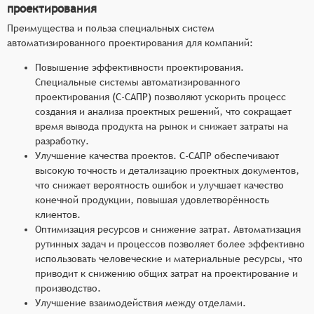
проектирования
Преимущества и польза специальных систем
автоматизированного проектирования для компаний:
Повышение эффективности проектирования.
Специальные системы автоматизированного
проектирования (С-САПР) позволяют ускорить процесс
создания и анализа проектных решений, что сокращает
время вывода продукта на рынок и снижает затраты на
разработку.
Улучшение качества проектов. С-САПР обеспечивают
высокую точность и детализацию проектных документов,
что снижает вероятность ошибок и улучшает качество
конечной продукции, повышая удовлетворённость
клиентов.
Оптимизация ресурсов и снижение затрат. Автоматизация
рутинных задач и процессов позволяет более эффективно
использовать человеческие и материальные ресурсы, что
приводит к снижению общих затрат на проектирование и
производство.
Улучшение взаимодействия между отделами.