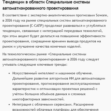
Тенденции в области Специальные системы
автоматизированного проектирования
В соответствие с экспертно-аналитическими прогнозами Soware,
в 2026 году на рынке специальных систем автоматизированного
проектирования (С-САПР) продолжат развиваться и углубляться
тенденции, связанные с интеграцией передовых технологий,
при этом акцент будет делаться на повышение эффективности
проектирования, сокращение времени вывода продуктов на
рынок и улучшение качества конечных изделий.
На технологическом рынке «Специальные системы
автоматизированного проектирования» в 2026 году следует
учтывать следующие ключевые тренды:
Искусственный интеллект и машинное обучение.
Дальнейшее развитие алгоритмов ИИ для автоматизации
проектирования, прогнозирования эксплуатационных
характеристик и оптимизации проектных решений с
учётом больших объёмов данных и сложных
многофакторных зависимостей.
Интеграция с облачными сервисами. Расширение
возможностей облачных платформ для обеспечения