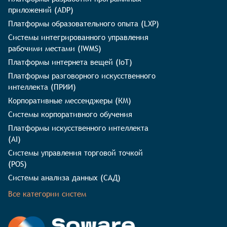
приложений (ADP)
Платформы образовательного опыта (LXP)
Системы интегрированного управления
рабочими местами (IWMS)
Платформы интернета вещей (IoT)
Платформы разговорного искусственного
интеллекта (ПРИИ)
Корпоративные мессенджеры (КМ)
Системы корпоративного обучения
Платформы искусственного интеллекта
(AI)
Системы управления торговой точкой
(POS)
Системы анализа данных (САД)
Все категории систем