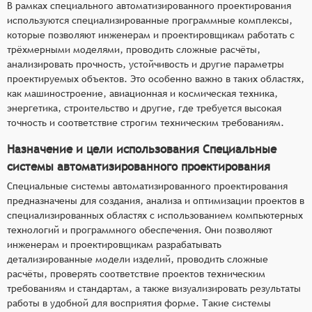
проектирования в удобной для восприятия
В рамках специального автоматизированного проектирования
форме, включая создание реалистичных
используются специализированные программные комплексы,
которые позволяют инженерам и проектировщикам работать с
рендеров и анимаций работы конструкций.
трёхмерными моделями, проводить сложные расчёты,
анализировать прочность, устойчивость и другие параметры
проектируемых объектов. Это особенно важно в таких областях,
как машиностроение, авиационная и космическая техника,
энергетика, строительство и другие, где требуется высокая
точность и соответствие строгим техническим требованиям.
Назначение и цели использования Специальные
системы автоматизированного проектирования
Специальные системы автоматизированного проектирования
предназначены для создания, анализа и оптимизации проектов в
специализированных областях с использованием компьютерных
технологий и программного обеспечения. Они позволяют
инженерам и проектировщикам разрабатывать
детализированные модели изделий, проводить сложные
расчёты, проверять соответствие проектов техническим
требованиям и стандартам, а также визуализировать результаты
работы в удобной для восприятия форме. Такие системы