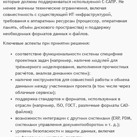
которые должны поддерживаться используемой С-САПР. Не
менее значимы технические ограничения, включая
совместимость с существующей ИТ-инфраструктурой,
требования к аппаратным ресурсам (процессор, оперативная
память, объём дискового пространства) и поддержку
необходимых форматов данных и файлов.
Ключевые аспекты при принятии решения:
соответствие функциональности системы специфике
проектных задач (например, наличие модулей для
трёхмерного моделирования, выполнения прочностных
расчётов, анализа динамики систем);
наличие инструментов для совместной работы и обмена
данными между участниками проекта (в том числе через
облачные сервисы);
поддержка стандартов и форматов, используемых в
отрасли (например, ISO, ГОСТ, различные форматы CAD-
файлов);
возможности интеграции с другими системами (ERP, PDM,
системами управления документооборотом и т. д.);
уровень безопасности и защиты данных, включая