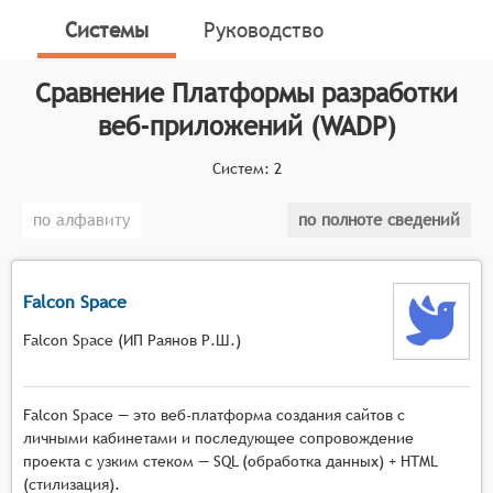
программное обеспечение для использования в веб-
Системы
Руководство
браузерах.
Классификатор программных продуктов Соваре
Сравнение
Платформы разработки
определяет конкретные функциональные критерии
веб-приложений (WADP)
для систем. Для того, чтобы быть представленными
на рынке Платформы разработки веб-приложений,
Систем:
2
системы должны иметь следующие функциональные
возможности:
по алфавиту
по полноте сведений
средства визуального проектирования
пользовательского интерфейса, позволяющие
Falcon Space
разработчикам создавать макеты веб-страниц и
интерфейсов без написания кода с нуля,
Falcon Space (ИП Раянов Р.Ш.)
набор готовых компонентов и модулей для
реализации типовых функциональностей
(например, форм ввода данных, таблиц,
Falcon Space — это веб-платформа создания сайтов с
галерей изображений), ускоряющих процесс
личными кабинетами и последующее сопровождение
разработки,
проекта с узким стеком — SQL (обработка данных) + HTML
(стилизация).
механизмы работы с базами данных,