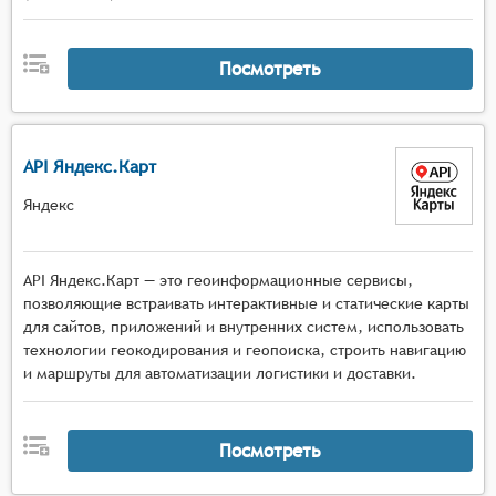
обеспечивающие подключение к различным
СУБД и упрощающие операции чтения и записи
Посмотреть
данных,
инструменты для разработки и тестирования
серверной логики приложения, включая
поддержку различных языков
API Яндекс.Карт
программирования и фреймворков,
Яндекс
средства развёртывания и хостинга
разработанных веб-приложений, позволяющие
публиковать готовые решения на серверах или
API Яндекс.Карт — это геоинформационные сервисы,
в облачных платформах.
позволяющие встраивать интерактивные и статические карты
для сайтов, приложений и внутренних систем, использовать
технологии геокодирования и геопоиска, строить навигацию
и маршруты для автоматизации логистики и доставки.
Посмотреть