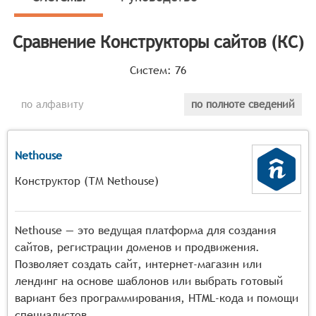
определяет конкретные функциональные критерии для
систем. Для того, чтобы быть представленными на
Сравнение
Конструкторы сайтов (КС)
рынке Конструкторы сайтов, системы должны иметь
следующие функциональные возможности:
Систем:
76
предоставление библиотеки готовых шаблонов
дизайна для различных типов сайтов, позволяющих
по алфавиту
по полноте сведений
быстро выбрать визуальное оформление,
инструменты визуального редактирования и
настройки элементов веб-страницы без
Nethouse
использования кода,
Конструктор (ТМ Nethouse)
возможность настройки основных функциональных
модулей сайта (например, форм обратной связи,
галерей изображений, блогов),
Nethouse — это ведущая платформа для создания
функционал для управления контентом
сайтов, регистрации доменов и продвижения.
(добавление, редактирование, удаление текстовых
Позволяет создать сайт, интернет-магазин или
и мультимедийных материалов),
лендинг на основе шаблонов или выбрать готовый
встроенные инструменты для публикации сайта и
вариант без программирования, HTML-кода и помощи
его подключения к доменному имени.
специалистов.