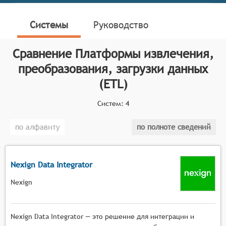
облегчения процесса автоматизированного
эффективного извлечения, преобразования,
Системы
Руководство
загрузки данных, и преодоления смежных проблем
управления данными
Сравнение
Платформы извлечения,
Классификатор программных продуктов Соваре
преобразования, загрузки данных
определяет конкретные функциональные критерии
для систем. Чтобы претендовать на включение в
(ETL)
класс программного обеспечения ИПЗ (ETL),
Систем:
4
программный продукт должен:
Решать задачи извлечения, преобразования и
по алфавиту
по полноте сведений
загрузки данных,
Преобразовывать данные для обеспечения
качества или визуализации,
Nexign Data Integrator
Архивировать данные для резервного
Nexign
копирования, использования в будущем или
анализа.
Nexign Data Integrator — это решение для интеграции и