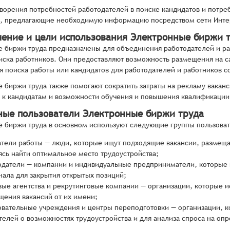
ворения потребностей работодателей в поиске кандидатов и потр
а, предлагающие необходимую информацию посредством сети Инте
чение и цели использования Электронные биржи 
 биржи труда предназначены для объединения работодателей и ра
иска работников. Они предоставляют возможность размещения на с
 поиска работы или кандидатов для работодателей и работников с
 биржи труда также помогают сократить затраты на рекламу ваканс
 к кандидатам и возможности обучения и повышения квалификации
ные пользователи Электронные биржи труда
 биржи труда в основном используют следующие группы пользова
атели работы — люди, которые ищут подходящие вакансии, размещ
ясь найти оптимальное место трудоустройства;
одатели — компании и индивидуальные предприниматели, которые п
нала для закрытия открытых позиций;
вые агентства и рекрутинговые компании — организации, которые и
щения вакансий от их имени;
овательные учреждения и центры переподготовки — организации, 
телей о возможностях трудоустройства и для анализа спроса на о