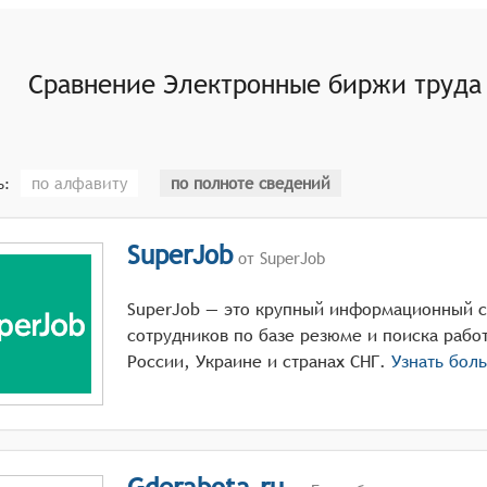
еспечение платформы для общения и взаимодействия межд
ение трудовых договоров.
еских данных о состоянии рынка труда, включая тренды, 
Сравнение
Электронные биржи труда
ь информированные решения.
мым инструментом для эффективного поиска работы и подб
по алфавиту
по полноте сведений
ь:
SuperJob
от SuperJob
SuperJob — это крупный информационный с
сотрудников по базе резюме и поиска работ
России, Украине и странах СНГ.
Узнать бол