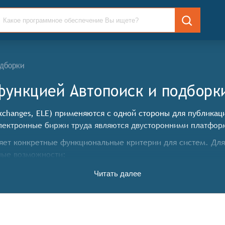
одборки
функцией Автопоиск и подборк
 Exchanges, ELE) применяются с одной стороны для публика
лектронные биржи труда являются двусторонними платфор
ет конкретные функциональные критерии для систем. Для 
ные возможности:
Читать далее
ирной базе данных о вакансиях от различных работодателе
зможности поиска вакансий по различным критериям, таким
ям возможности подать своё резюме онлайн, что упрощает 