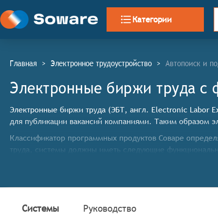
Категории
Главная
>
Электронное трудоустройство
>
Автопоиск и п
Электронные биржи труда c 
Электронные биржи труда (ЭБТ, англ. Electronic Labor
для публикации вакансий компаниями. Таким образом э
Классификатор программных продуктов Соваре определя
труда, системы должны иметь следующие функциональ
Единая база вакансий: Обеспечение доступа к обш
Поиск вакансий по критериям: Предоставление во
заработной платы и другие параметры.
Подача резюме онлайн: Предоставление соискател
Системы
Руководство
заявок.