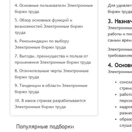
4. Основные пользователи Электронные
Для удовлет
биржи труда
биржи труд
5. Обзор основных функций и
3. Назна
возможностей Электронные биржи
Электронные
труда
работы и по
самым время
6. Рекомендации по выбору
Электронные биржи труда
Электронные
требованиях
7. Выгоды, преимущества и польза от
применения Электронные биржи труда
4. Основ
8. Отличительные черты Электронные
Электронные
биржи труда
соиск
9. Тенденции в области Электронные
стрем
биржи труда
работ
10. В каких странах разрабатываются
персо
Электронные биржи труда
кадро
разме
образ
слуша
Популярные подборки