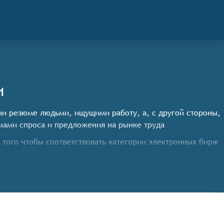
и
ции резюме людьми, ищущими работу, а, с другой стороны,
мами спроса и предложения на рынке труда
того чтобы соответствовать категории электронных бирж
й, включая государственные и частные организации.
 как местоположение, сфера деятельности, уровень
процесс поиска работы и сокращает время на обработку