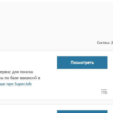
у соискателями и работодателями, включая обмен
спрос и предложение на различные специальности, что
ора персонала, обеспечивая удобство, доступность и
Систем:
2
Посмотреть
ервис для поиска
ы по базе вакансий в
ьше про
SuperJob