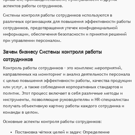
Отслеживание использования рабочего
аспектов работы сотрудников.
времени.
Системы контроля работы сотрудников используются в
Контроль использования производственных
различных организациях для повышения эффективности работы
ресурсов (помещений, активов,
сотрудников, предотвращения утечек конфиденциальной
вычислительной техники, информационных
информации, обеспечения безопасности и принятия решений
систем).
при управлении персоналом.
Запись и анализ производительности труда.
Зачем бизнесу Системы контроля работы
Обнаружение и предотвращение случаев
сотрудников
прогулов и опозданий.
Контроль работы сотрудников – это комплекс мероприятий,
направленных на мониторинг и анализ деятельности персонала
с целью повышения эффективности работы, качества продукции
или услуг, а также соблюдения корпоративных стандартов и
политик. Этот процесс включает в себя различные методы и
инструменты, позволяющие руководителям и HR-специалистам
получать объективную картину работы каждого сотрудника и
команды в целом.
Основные аспекты контроля работы сотрудников:
Постановка чётких целей и задач: Определение