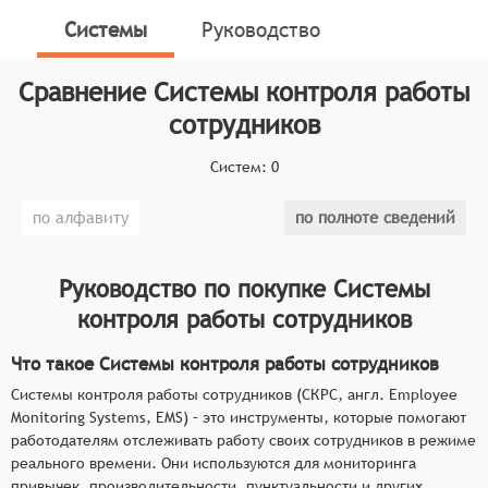
пунктуальности и других аспектов работы
Системы
Руководство
сотрудников.
Системы контроля работы сотрудников используются
Сравнение
Системы контроля работы
в различных организациях для повышения
сотрудников
эффективности работы сотрудников,
предотвращения утечек конфиденциальной
Систем:
0
информации, обеспечения безопасности и принятия
решений при управлении персоналом.
по алфавиту
по полноте сведений
Классификатор программных продуктов Соваре
определяет конкретные функциональные критерии
Руководство по покупке
Системы
для систем. Основные функциональные
контроля работы сотрудников
возможности Систем контроля работы сотрудников,
которым должны соответствовать программные
Что такое Системы контроля работы сотрудников
продукты в данном функциональном классе:
Системы контроля работы сотрудников (СКРС, англ. Employee
Monitoring Systems, EMS) – это инструменты, которые помогают
Мониторинг активности сотрудников на
работодателям отслеживать работу своих сотрудников в режиме
рабочих местах.
реального времени. Они используются для мониторинга
Контроль соблюдения рабочего графика.
привычек, производительности, пунктуальности и других