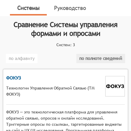
формы, используемые для сбора информации от
Системы
Руководство
пользователей.
Классификатор программных продуктов Соваре
Сравнение
Системы управления
определяет конкретные функциональные критерии
формами и опросами
для систем. Для того, чтобы быть представленными
на рынке Системы управления формами и опросами,
Систем:
3
системы должны иметь следующие функциональные
возможности:
по алфавиту
по полноте сведений
создание и редактирование шаблонов форм и
опросов с использованием визуального
ФОКУЗ
конструктора,
настройка логики отображения вопросов и
Технологии Управления Обратной Связью (ТМ
полей в зависимости от ответов пользователя,
ФОКУЗ)
публикация форм и опросов на веб-
платформах и в мобильных приложениях,
ФОКУЗ — это технологическая платформа для управления
настройка прав доступа для различных ролей
обратной связью, опросов и онлайн исследований.
пользователей (создатель, редактор,
Триггерные опросы по ссылкам, таргетированные виджеты
респондент),
на сайт и UX/UI исследования. Программная платформа