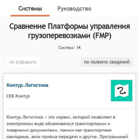
логистическими операциями. Эти платформы
Системы
Руководство
объединяют в себе множество функций и
инструментов, которые помогают компаниям
Сравнение
Платформы управления
эффективно управлять всеми аспектами
транспортной логистики.
грузоперевозками (FMP)
Классификатор программных продуктов Соваре
Систем:
14
определяет конкретные функциональные критерии
для систем. Для того, чтобы быть представленными
по алфавиту
по полноте сведений
на рынке Платформы управления грузоперевозками,
системы должны иметь следующие функциональные
возможности:
Контур.Логистика
автоматизация процессов планирования и
СКБ Контур
распределения транспортных средств с учётом
их загрузки и местоположения,
управление заказами на перевозку, включая их
Контур.Логистика — это сервис, который позволяет в
регистрацию, маршрутизацию и назначение
электронном виде обмениваться транспортными и
исполнителей,
товарными документами, такими как транспортные
накладные, акты приёма-передачи и другие. Программный
отслеживание перемещения грузов в режиме