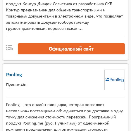
продукт Контур.Диадок Логистика от разработчика СКБ
реального времени с использованием
Контур предназначен для обмена транспортными и
геолокационных сервисов и датчиков,
товарными документами в электронном виде, что позволяет
оптимизация маршрутов с учётом различных
автоматизировать документооборот между
факторов (пробки, состояние дорог, погодные
грузоотправителями, перевозчиками ...
условия),
управление документооборотом, связанным с
грузоперевозками, включая электронные
Официальный сайт
накладные и другие транспортные документы.
Pooling
Пулинг-Ми
Pooling — это онлайн-площадка, которая позволяет
нескольким поставщикам объединяться при доставке в одну
точку для снижения стоимости перевозки. Программный
продукт Pooling.me (рус. Пулинг.ми) от одноименной
компании предназначен для оптимизации стоимости