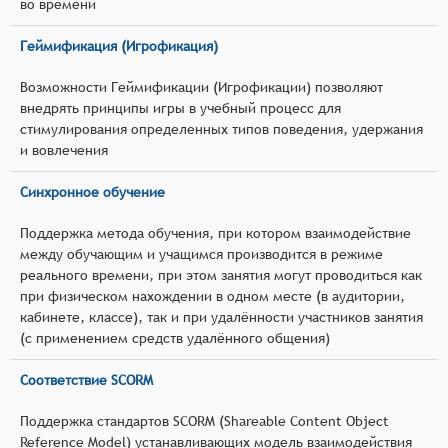
во времени
Геймификация (Игрофикация)
Возможности Геймификации (Игрофикации) позволяют
внедрять принципы игры в учебный процесс для
стимулирования определенных типов поведения, удержания
и вовлечения
Синхронное обучение
Поддержка метода обучения, при котором взаимодействие
между обучающим и учащимся производится в режиме
реального времени, при этом занятия могут проводиться как
при физическом нахождении в одном месте (в аудитории,
кабинете, классе), так и при удалённости участников занятия
(с применением средств удалённого общения)
Соответствие SCORM
Поддержка стандартов SCORM (Shareable Content Object
Reference Model) устанавливающих модель взаимодействия