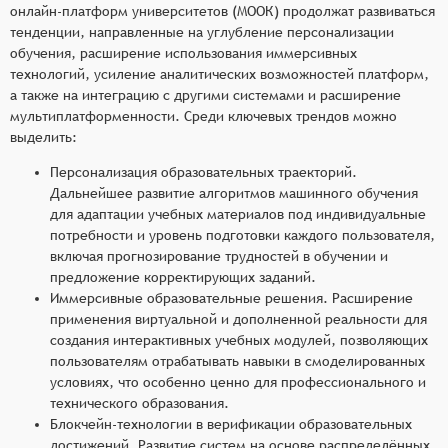
онлайн-платформ университетов (МООК) продолжат развиваться
тенденции, направленные на углубление персонализации
обучения, расширение использования иммерсивных
технологий, усиление аналитических возможностей платформ,
а также на интеграцию с другими системами и расширение
мультиплатформенности. Среди ключевых трендов можно
выделить:
Персонализация образовательных траекторий.
Дальнейшее развитие алгоритмов машинного обучения
для адаптации учебных материалов под индивидуальные
потребности и уровень подготовки каждого пользователя,
включая прогнозирование трудностей в обучении и
предложение корректирующих заданий.
Иммерсивные образовательные решения. Расширение
применения виртуальной и дополненной реальности для
создания интерактивных учебных модулей, позволяющих
пользователям отрабатывать навыки в смоделированных
условиях, что особенно ценно для профессионального и
технического образования.
Блокчейн-технологии в верификации образовательных
достижений. Развитие систем на основе распределённых