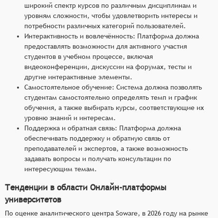
широкий спектр курсов по различным дисциплинам и
уровням сложности, чтобы удовлетворить интересы и
потребности различных категорий пользователей.
Интерактивность и вовлечённость: Платформа должна
предоставлять возможности для активного участия
студентов в учебном процессе, включая
видеоконференции, дискуссии на форумах, тесты и
другие интерактивные элементы.
Самостоятельное обучение: Система должна позволять
студентам самостоятельно определять темп и график
обучения, а также выбирать курсы, соответствующие их
уровню знаний и интересам.
Поддержка и обратная связь: Платформа должна
обеспечивать поддержку и обратную связь от
преподавателей и экспертов, а также возможность
задавать вопросы и получать консультации по
интересующим темам.
Тенденции в области Онлайн-платформы
университетов
По оценке аналитического центра Soware, в 2026 году на рынке