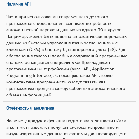
Наличие API
Часто при использовании современного делового
программного обеспечения возникает потребность
автоматической передачи данных из одного ПО в другое.
Например, может быть полезно автоматически передавать
данные из Системы управления взаимоотношениями с
клиентами (CRM) в Систему бухгалтерского учёта (БУ). Для
обеспечения такого и подобных сопряжений программные
системы оснащаются специальными Прикладными
программными интерфейсами (англ. API, Application
Programming Interface). С помощью таких API любые
компетентные программисты смогут связать два
программных продукта между собой для автоматического
обмена информацией.
Отчётность и аналитика
Наличие у продукта функций подготовки отчётности и/или
аналитики позволяют получать систематизированные и
визуализированные данные из системы для последующего