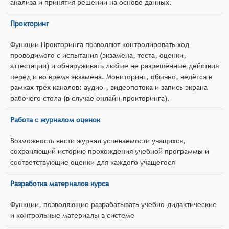
анализа и принятия решений на основе данных.
Прокторинг
Функции Прокторинга позволяют контролировать ход
проводимого с испытания (экзамена, теста, оценки,
аттестации) и обнаруживать любые не разрешённые действия
перед и во время экзамена. Мониторинг, обычно, ведётся в
рамках трёх каналов: аудио-, видеопотока и запись экрана
рабочего стола (в случае онлайн-прокторинга).
Работа с журналом оценок
Возможность вести журнал успеваемости учащихся,
сохраняющий историю прохождения учебной программы и
соответствующие оценки для каждого учащегося
Разработка материалов курса
Функции, позволяющие разрабатывать учебно-дидактические
и контрольные материалы в системе