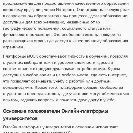
предназначены для предоставления качественного образования
широкому кругу лиц через Интернет. Они играют ключевую роль
в современном образовательном процессе, делая образование
доступным для всех желающих, независимо от их
географического положения, социального статуса или
финансового положения. Это особенно важно для людей из
развивающихся стран, где доступ к качественному образованию
ограничен.
Платформы МООК обеспечивают гибкость в обучении, позволяя
студентам выбирать темп и уровень сложности курсов в
соответствии с их индивидуальными потребностями. Курсы
доступны в любое время и из любого места, где есть интернет,
что позволяет совмещать учёбу с работой или другими
обязанностями. Кроме того, платформы создают сообщества
студентов и преподавателей, где участники могут обмениваться
опытом, задавать вопросы и помогать друг другу в учёбе.
Основные пользователи Онлайн-платформы
университетов
Онлайн-платформы университетов в основном используют
следующие группы пользователей: