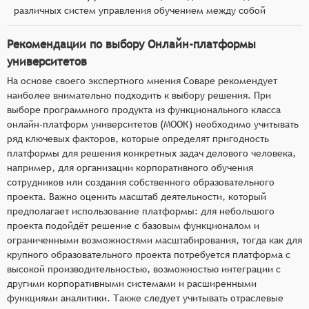
различных систем управления обучением между собой
Рекомендации по выбору Онлайн-платформы
университетов
На основе своего экспертного мнения Соваре рекомендует
наиболее внимательно подходить к выбору решения. При
выборе программного продукта из функционального класса
онлайн-платформ университетов (МООК) необходимо учитывать
ряд ключевых факторов, которые определят пригодность
платформы для решения конкретных задач делового человека,
например, для организации корпоративного обучения
сотрудников или создания собственного образовательного
проекта. Важно оценить масштаб деятельности, который
предполагает использование платформы: для небольшого
проекта подойдёт решение с базовым функционалом и
ограниченными возможностями масштабирования, тогда как для
крупного образовательного проекта потребуется платформа с
высокой производительностью, возможностью интеграции с
другими корпоративными системами и расширенными
функциями аналитики. Также следует учитывать отраслевые