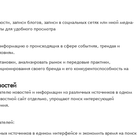
вости, записи блогов, записи в социальных сетях или иной медиа-
нты для удобного просмотра
 информацию о происходящих в сфере событиях, трендах и
ловиям.
тановки, анализировать рынок и передовые практики,
иционирования своего бренда и его конкурентоспособность на
востей
ателю новостей и информации из различных источников в одном
новостной сайт отдельно, упрощают поиск интересующей
ения.
ателей:
чных источников в едином интерфейсе и экономить время на поиск