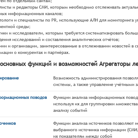
тей по отдельным сайтам;
листы и редакторы СМИ, которым необходимо отслеживать актуальн
зных информационных каналов;
тологи и специалисты по PR, использующие АЛН для мониторинга 
рентной среды;
тики и исследователи, которым требуется систематизировать бол
дения исследований и составления аналитических отчётов;
нии и организации, заинтересованные в отслеживании новостей в с
мации о конкурентах и партнёрах.
 основных функций и возможностей Агрегаторы л
ирование
Возможность администрирования позволя
системы, а также управление учётными з
формационных поводов
Функции анализа информационных поводо
используя их для группировки множества
анализу событий
точников
Функции анализа источников позволяют и
выбранного источника информации (СМИ, к
их показателям между собой