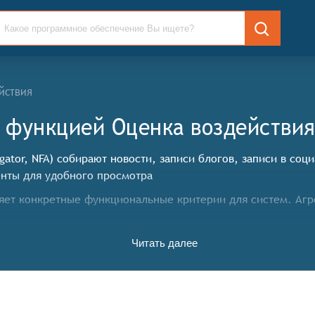
йствия
c функцией Оценка воздействи
gator, NFA) собирают новости, записи блогов, записи в соц
енты для удобного просмотра
яет конкретные функциональные критерии для систем. Аг
Читать далее
р должен иметь возможность собирать новости из различн
должен иметь возможность фильтровать новости по интере
н учитывать интересы пользователя и показывать новости