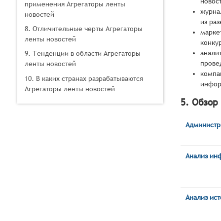
новос
применения Агрегаторы ленты
журна
новостей
из ра
8. Отличительные черты Агрегаторы
марке
ленты новостей
конку
анали
9. Тенденции в области Агрегаторы
прове
ленты новостей
компа
10. В каких странах разрабатываются
инфор
Агрегаторы ленты новостей
5. Обзор
Администр
Анализ ин
Анализ ис