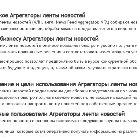
акое Агрегаторы ленты новостей
ленты новостей (АЛН, англ. News Feed Aggregator, NFA) собирают но
различных источников, обрабатывают и представляют его в виде ле
 бизнесу Агрегаторы ленты новостей
ие ленты новостей в бизнесе позволяет быстро и удобно получать
ринимать правильные решения и соответствовать изменяющимся ус
ес-процесс позволяет предприятию быть в курсе конкурентной обс
ать будущие тенденции, и, таким образом, улучшать стратегию поз
чение и цели использования Агрегаторы ленты но
ленты новостей предназначены для сбора и представления пользов
позволяют быстро получать свежие новости, не заходя на каждый 
и позволяют настроить ленту новостей под собственные предпочт
ные пользователи Агрегаторы ленты новостей
ленты новостей в основном используют следующие группы пользов
ые лица, которые хотят оперативно получать информацию из разли