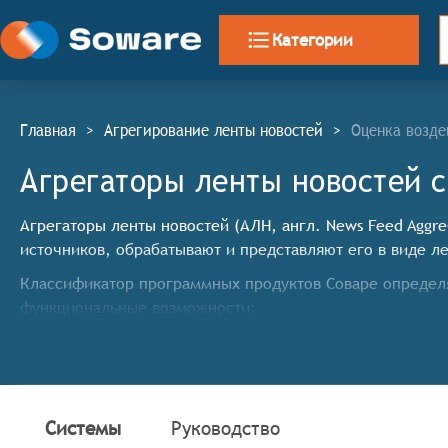
Категории
Главная
>
Агрегирование ленты новостей
>
Оценка возде
Агрегаторы ленты новостей 
Агрегаторы ленты новостей (АЛН, англ. News Feed Aggre
источников, обрабатывают и представляют его в виде л
Классификатор программных продуктов Соваре определ
функциональные возможности:
Сбор новостей со множества источников: Агрегато
социальные сети, RSS-ленты).
Фильтрация и классификация новостей: Агрегатор 
культура, спорт и т.д.) и региону.
Системы
Руководство
Персонализация новостной ленты: Агрегатор долже