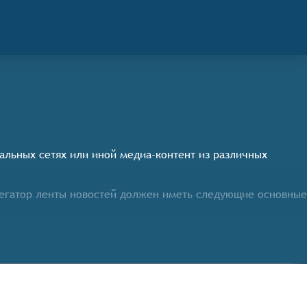
я
иальных сетях или иной медиа-контент из различных
регатор ленты новостей должен иметь следующие основные
ых источников (крупные новостные порталы, блоги,
сам пользователя, направлениям (политика, экономика,
, соответствующие его предпочтениям.