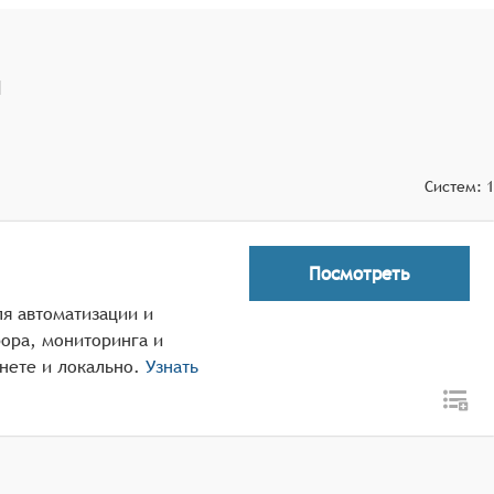
обы пользователи всегда могли быть в курсе последних
й
Систем:
1
Посмотреть
ля автоматизации и
ора, мониторинга и
нете и локально.
Узнать