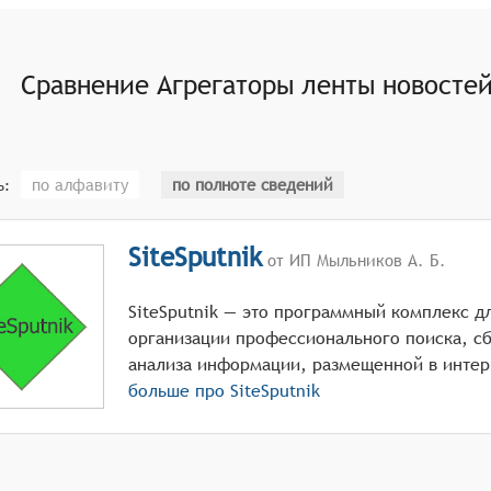
атор должен обновлять ленту новостей автоматически, чт
Сравнение
Агрегаторы ленты новосте
по алфавиту
по полноте сведений
ь:
SiteSputnik
от ИП Мыльников А. Б.
SiteSputnik — это программный комплекс д
организации профессионального поиска, сб
анализа информации, размещенной в интер
больше про
SiteSputnik