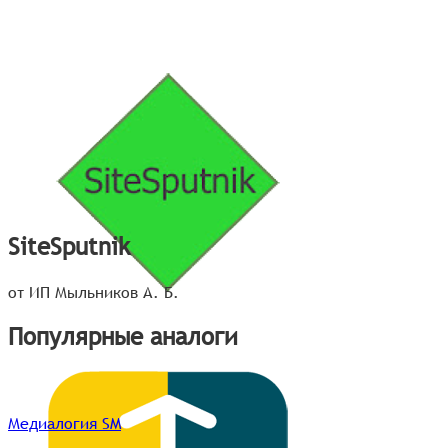
SiteSputnik
от ИП Мыльников А. Б.
Популярные аналоги
Медиалогия SM