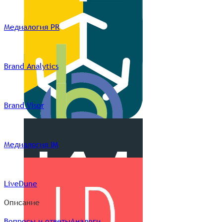
Медиалогия PR
Brand Analytics
Brand Visor
Медиалогия IM
LiveDune
Описание
Вопросы и ответы
Аналоги