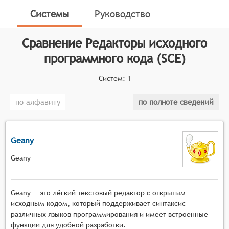
интерфейс и набор функций, которые упрощают
Системы
Руководство
процесс кодирования, улучшают читаемость и
структурированность кода, а также помогают
Сравнение
Редакторы исходного
выявлять и исправлять ошибки на ранних этапах
программного кода (SCE)
разработки.
Классификатор программных продуктов Соваре
Систем:
1
определяет конкретные функциональные критерии
для систем. Для того, чтобы быть представленными
по алфавиту
по полноте сведений
на рынке Редакторы исходного программного кода,
системы должны иметь следующие функциональные
возможности:
Geany
подсветка синтаксиса различных языков
Geany
программирования, позволяющая визуально
различать элементы кода и улучшающая его
Geany — это лёгкий текстовый редактор с открытым
читаемость,
исходным кодом, который поддерживает синтаксис
автодополнение и интеллектуальное
различных языков программирования и имеет встроенные
предложение кода, ускоряющее процесс
функции для удобной разработки.