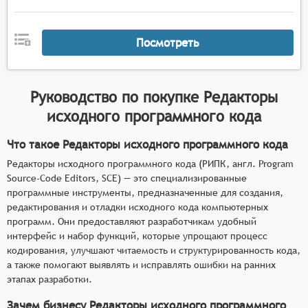
написания программ и снижающее вероятность
ошибок,
встроенные инструменты отладки, дающие
Посмотреть
возможность пошагово выполнять код и
анализировать его состояние в процессе
выполнения,
Руководство по покупке
Редакторы
поддержка работы с системами контроля
исходного программного кода
версий, облегчающая совместную работу над
кодом и управление его изменениями,
Что такое Редакторы исходного программного кода
возможность работы с несколькими файлами и
Редакторы исходного программного кода (РИПК, англ. Program
проектами одновременно, повышающая
Source-Code Editors, SCE) — это специализированные
продуктивность разработчика при работе над
программные инструменты, предназначенные для создания,
сложными системами.
редактирования и отладки исходного кода компьютерных
программ. Они предоставляют разработчикам удобный
интерфейс и набор функций, которые упрощают процесс
кодирования, улучшают читаемость и структурированность кода,
а также помогают выявлять и исправлять ошибки на ранних
этапах разработки.
Зачем бизнесу Редакторы исходного программного