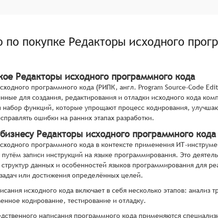
о по покупке
Редакторы исходного прог
акое Редакторы исходного программного кода
сходного программного кода (РИПК, англ. Program Source-Code Ed
нные для создания, редактирования и отладки исходного кода ко
 набор функций, которые упрощают процесс кодирования, улучшают
исправлять ошибки на ранних этапах разработки.
 бизнесу Редакторы исходного программного кода
сходного программного кода в контексте применения ИТ-инструме
путём записи инструкций на языке программирования. Это деятельн
 структур данных и особенностей языков программирования для р
задач или достижения определённых целей.
исания исходного кода включает в себя несколько этапов: анализ 
енное кодирование, тестирование и отладку.
дственного написания программного кода применяются специализи