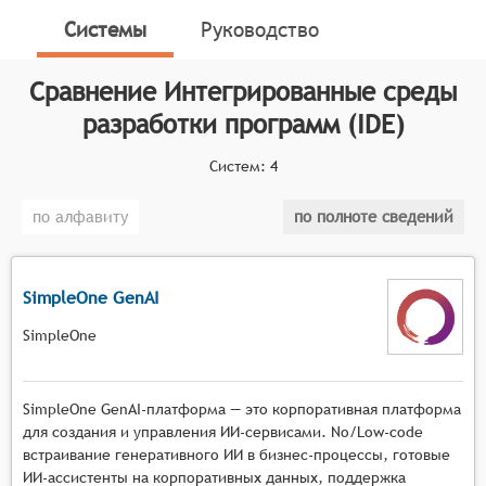
(разработчикам программного обеспечения) полный
Системы
Руководство
набор инструментария для разработки программного
обеспечения в форме законченного программного
Сравнение
Интегрированные среды
продукта.
разработки программ (IDE)
Классификатор программных продуктов Соваре
определяет конкретные функциональные критерии
Систем:
4
для систем. Для того, чтобы быть представленными
на рынке, Интегрированные среды разработки
по алфавиту
по полноте сведений
программ, системы должны иметь следующие
функциональные возможности:
SimpleOne GenAI
поддержка одного или нескольких языков
программирования, позволяющая
SimpleOne
разработчикам писать код без необходимости
переключения между различными
инструментами,
SimpleOne GenAI-платформа — это корпоративная платформа
встроенный редактор кода с функциями
для создания и управления ИИ-сервисами. No/Low-code
подсветки синтаксиса, автодополнения и
встраивание генеративного ИИ в бизнес-процессы, готовые
ИИ-ассистенты на корпоративных данных, поддержка
проверки ошибок в режиме реального