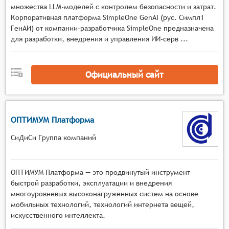
множества LLM-моделей с контролем безопасности и затрат.
времени,
Корпоративная платформа SimpleOne GenAI (рус. Симпл1
инструменты для отладки программного кода,
ГенАИ) от компании-разработчика SimpleOne предназначена
включая точки останова, пошаговое
для разработки, внедрения и управления ИИ-серв ...
выполнение и просмотр значений переменных,
средства для управления проектами и
организации рабочего процесса, например,
Официальный сайт
работа с файлами и папками проекта,
управление зависимостями и версиями,
встроенные или интегрируемые средства для
ОПТИМУМ Платформа
сборки и компиляции кода, обеспечивающие
автоматизацию процесса преобразования
СиДиСи Группа компаний
исходного кода в исполняемый файл.
ОПТИМУМ Платформа — это продвинутый инструмент
быстрой разработки, эксплуатации и внедрения
многоуровневых высоконагруженных систем на основе
мобильных технологий, технологий интернета вещей,
искусственного интеллекта.