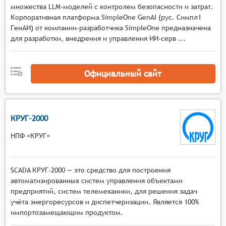
инструменты для отладки программного кода,
множества LLM-моделей с контролем безопасности и затрат.
включая точки останова, пошаговое
Корпоративная платформа SimpleOne GenAI (рус. Симпл1
выполнение и просмотр значений переменных,
ГенАИ) от компании-разработчика SimpleOne предназначена
средства для управления проектами и
для разработки, внедрения и управления ИИ-серв ...
организации рабочего процесса, например,
работа с файлами и папками проекта,
Официальный сайт
управление зависимостями и версиями,
встроенные или интегрируемые средства для
сборки и компиляции кода, обеспечивающие
автоматизацию процесса преобразования
КРУГ-2000
исходного кода в исполняемый файл.
НПФ «КРУГ»
SCADA КРУГ-2000 — это средство для построения
автоматизированных систем управления объектами
предприятий, систем телемеханики, для решения задач
учёта энергоресурсов и диспетчеризации. Является 100%
импортозамещающим продуктом.