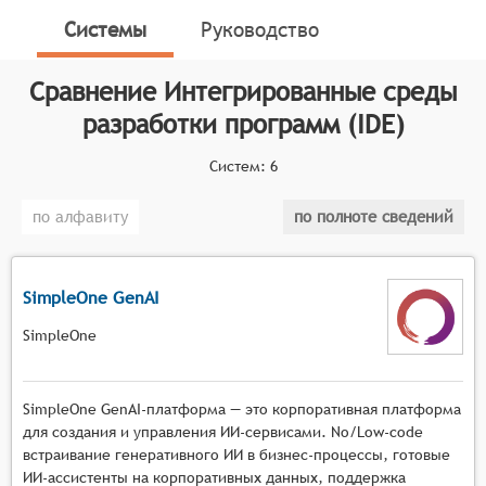
обеспечения в форме законченного программного
Системы
Руководство
продукта.
Классификатор программных продуктов Соваре
Сравнение
Интегрированные среды
определяет конкретные функциональные критерии
разработки программ (IDE)
для систем. Для того, чтобы быть представленными
на рынке, Интегрированные среды разработки
Систем:
6
программ, системы должны иметь следующие
функциональные возможности:
по алфавиту
по полноте сведений
поддержка одного или нескольких языков
программирования, позволяющая
SimpleOne GenAI
разработчикам писать код без необходимости
переключения между различными
SimpleOne
инструментами,
встроенный редактор кода с функциями
SimpleOne GenAI-платформа — это корпоративная платформа
подсветки синтаксиса, автодополнения и
для создания и управления ИИ-сервисами. No/Low-code
проверки ошибок в режиме реального
встраивание генеративного ИИ в бизнес-процессы, готовые
времени,
ИИ-ассистенты на корпоративных данных, поддержка