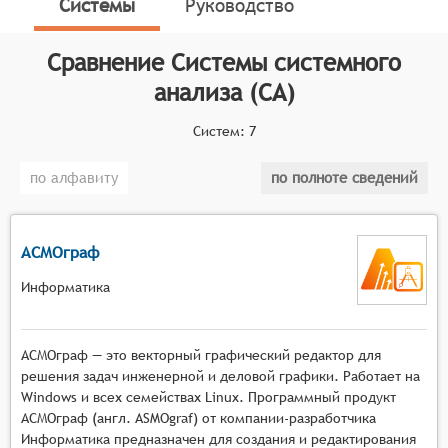
Системы
Руководство
определяет конкретные функциональные критерии
для систем. Для включения в категорию Систем
системного анализа, программный продукт должен
Сравнение
Системы системного
выполнять следующие функции:
анализа (СА)
Сбор и анализ данных: программное
Систем:
7
обеспечение должно быть способно собирать
и анализировать данные, связанные с
по алфавиту
по полноте сведений
рассматриваемой системой и её процессами.
Моделирование: система должна обладать
возможностью создания моделей, которые
АСМОграф
будут выражать сложные процессы, а также
позволять экспериментировать с различными
Информатика
вариантами для прогнозирования и
определения наилучших вариантов
АСМОграф — это векторный графический редактор для
функционирования системы.
решения задач инженерной и деловой графики. Работает на
Анализ результатов: ПО должно иметь
Windows и всех семействах Linux. Программный продукт
инструменты для анализа результатов, чтобы
АСМОграф (англ. ASMOgraf) от компании-разработчика
определить эффективность определенных
Информатика предназначен для создания и редактирования