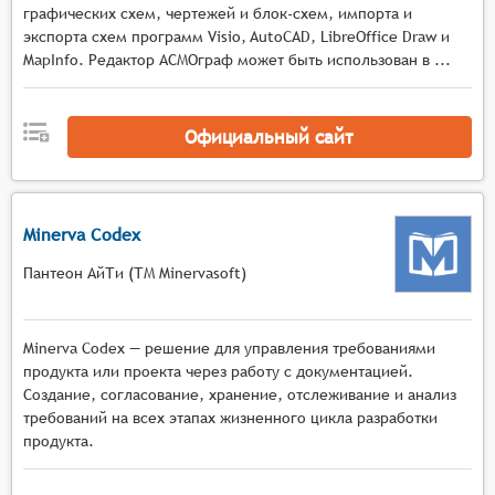
процессов и взаимосвязей в системе.
графических схем, чертежей и блок-схем, импорта и
Отчётность: система должна обладать
экспорта схем программ Visio, AutoCAD, LibreOffice Draw и
возможностью создания отчётов и дашбордов,
MapInfo. Редактор АСМОграф может быть использован в ...
чтобы показывать результаты анализа и
предоставлять информацию для принятия
Официальный сайт
решений.
Minerva Codex
Пантеон АйТи (ТМ Minervasoft)
Minerva Codex — решение для управления требованиями
продукта или проекта через работу с документацией.
Создание, согласование, хранение, отслеживание и анализ
требований на всех этапах жизненного цикла разработки
продукта.