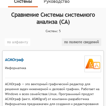
Системы
Руководство
определяет конкретные функциональные критерии
для систем. Для включения в категорию Систем
системного анализа, программный продукт должен
Сравнение
Системы системного
выполнять следующие функции:
анализа (СА)
Сбор и анализ данных: программное
Систем:
5
обеспечение должно быть способно собирать
и анализировать данные, связанные с
по алфавиту
по полноте сведений
рассматриваемой системой и её процессами.
Моделирование: система должна обладать
возможностью создания моделей, которые
АСМОграф
будут выражать сложные процессы, а также
позволять экспериментировать с различными
Информатика
вариантами для прогнозирования и
определения наилучших вариантов
АСМОграф — это векторный графический редактор для
функционирования системы.
решения задач инженерной и деловой графики. Работает на
Анализ результатов: ПО должно иметь
Windows и всех семействах Linux. Программный продукт
инструменты для анализа результатов, чтобы
АСМОграф (англ. ASMOgraf) от компании-разработчика
определить эффективность определенных
Информатика предназначен для создания и редактирования