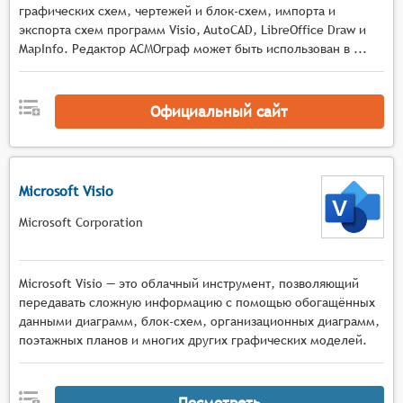
процессов и взаимосвязей в системе.
графических схем, чертежей и блок-схем, импорта и
Отчётность: система должна обладать
экспорта схем программ Visio, AutoCAD, LibreOffice Draw и
возможностью создания отчётов и дашбордов,
MapInfo. Редактор АСМОграф может быть использован в ...
чтобы показывать результаты анализа и
предоставлять информацию для принятия
Официальный сайт
решений.
Microsoft Visio
Microsoft Corporation
Microsoft Visio — это облачный инструмент, позволяющий
передавать сложную информацию с помощью обогащённых
данными диаграмм, блок-схем, организационных диаграмм,
поэтажных планов и многих других графических моделей.
Посмотреть