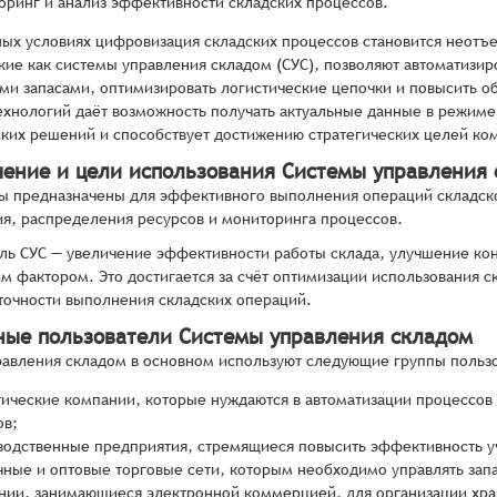
оринг и анализ эффективности складских процессов.
ных условиях цифровизация складских процессов становится нео
кие как системы управления складом (СУС), позволяют автоматизи
ми запасами, оптимизировать логистические цепочки и повысить о
хнологий даёт возможность получать актуальные данные в режиме
ких решений и способствует достижению стратегических целей ко
чение и цели использования Системы управления
 предназначены для эффективного выполнения операций складско
я, распределения ресурсов и мониторинга процессов.
ль СУС — увеличение эффективности работы склада, улучшение кон
м фактором. Это достигается за счёт оптимизации использования 
очности выполнения складских операций.
ные пользователи Системы управления складом
авления складом в основном используют следующие группы польз
тические компании, которые нуждаются в автоматизации процессов
ов;
водственные предприятия, стремящиеся повысить эффективность уч
чные и оптовые торговые сети, которым необходимо управлять запа
нии, занимающиеся электронной коммерцией, для организации хран