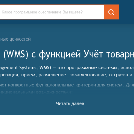
ьных ценностей
 (WMS) c функцией Учёт товар
nagement Systems, WMS) — это программные системы, испо
ризация, приём, размещение, комплектование, отгрузка и
ет конкретные функциональные критерии для систем. Для
нкциональными возможностями:
Читать далее
емещения, инвентаризации и отгрузки товаров.
а-фактуры, накладные и заказы на отгрузку.
альное размещение товаров на складе, планирование рабо
я отслеживание производительности сотрудников, оценку э