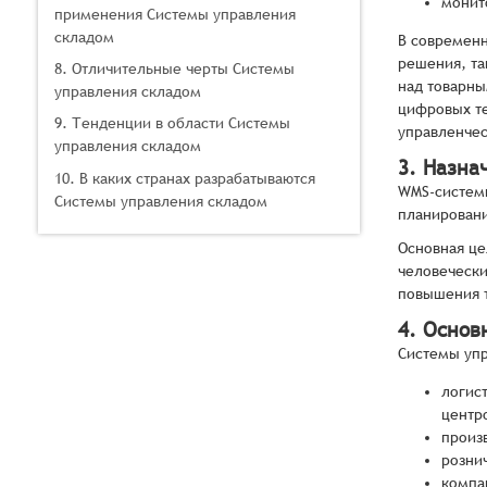
монит
применения Системы управления
складом
В современ
решения, та
8. Отличительные черты Системы
над товарны
управления складом
цифровых те
9. Тенденции в области Системы
управленчес
управления складом
3. Назна
10. В каких странах разрабатываются
WMS-системы
Системы управления складом
планировани
Основная це
человечески
повышения т
4. Основ
Системы упр
логис
центр
произ
розни
компа