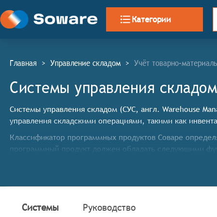
Категории
Главная
>
Управление складом
>
Учёт товарно-материал
Системы управления складом
Системы управления складом (СУС, англ. Warehouse Ma
управления складскими операциями, такими как инвента
Классификатор программных продуктов Соваре определя
программный продукт должен обладать следующими фу
Автоматизация процессов приёма, размещения, пер
Управление складскими документами, включая счет
Планирование складских операций, включая оптим
Мониторинг и анализ складских операций, включа
Системы
Руководство
выявление потенциальных проблем.