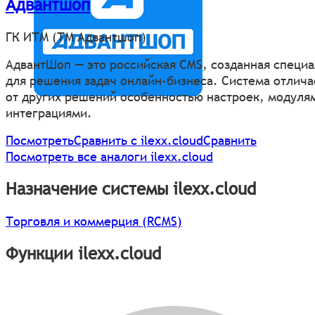
Адвантшоп
ГК ИТМ (ТМ Адвантшоп)
АдвантШоп — это российская CMS, созданная специ
для решения задач онлайн-бизнеса. Система отлича
от других решений особенностью настроек, модуля
интеграциями.
Посмотреть
Сравнить с ilexx.cloud
Сравнить
Посмотреть все аналоги ilexx.cloud
Назначение системы ilexx.cloud
Торговля и коммерция (RCMS)
Функции ilexx.cloud