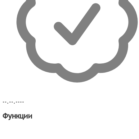
--.--.----
Функции