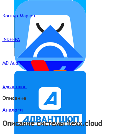
Контур.Маркет
INDEEPA
MD Audit
Адвантшоп
Описание
Аналоги
Описание системы ilexx.cloud