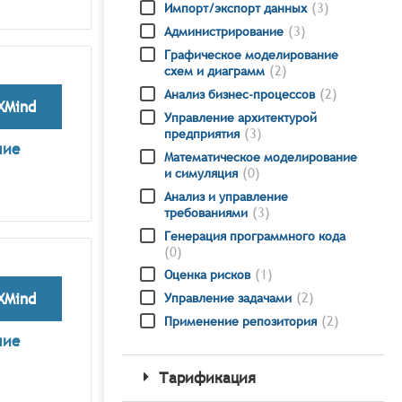
(
3
)
Импорт/экспорт данных
(
3
)
Администрирование
Графическое моделирование
(
2
)
схем и диаграмм
(
2
)
Анализ бизнес-процессов
XMind
Управление архитектурой
(
3
)
предприятия
ние
Математическое моделирование
(
0
)
и симуляция
Анализ и управление
(
3
)
требованиями
Генерация программного кода
(
0
)
(
1
)
Оценка рисков
XMind
(
2
)
Управление задачами
(
2
)
Применение репозитория
ние
Тарификация