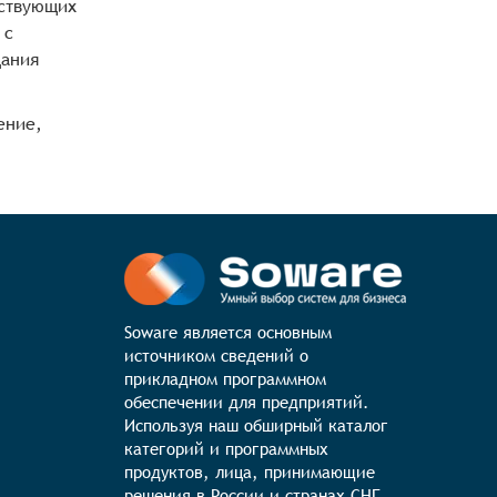
ествующих
 с
дания
ение,
Soware является основным 
источником сведений о 
прикладном программном 
обеспечении для предприятий. 
Используя наш обширный каталог 
категорий и программных 
продуктов, лица, принимающие 
решения в России и странах СНГ 