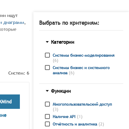
нии ищут
и диаграмм
,
Выбрать по критериям:
которые
Категории
выполнять
ь лучшее ИТ-
Системы бизнес-моделирования
ства.
(
6
)
Системы бизнес и системного
Систем:
6
(
6
)
анализа
 и выбрать
Функции
XMind
Многопользовательский доступ
(
3
)
ние
(
1
)
Наличие API
(
2
)
Отчётность и аналитика