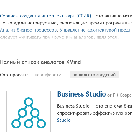
Сервисы создания интеллект-карт (ССИК)
– это активно ис
легко администрируемые, экономящие время программны
Анализ бизнес-процессов
,
Управление архитектурой предп
следует учитывать при изучении аналогов, являются .
Изучите лучшие аналоги
XMind
в 2026 году, если вам инт
Составление интеллект-карт, или просто думаете над за
решение, соответствующее потребностям, имеющее подхо
Полный список аналогов
XMind
Воспользуйтесь нашими надёжными фильтрами для сравне
Сортировать:
по алфавиту
по полноте сведений
функциональность, специальные возможности, технически
наиболее подходящее решение для вашей компании.
Business Studio
от ГК Совре
Business Studio — это система б
спроектировать эффективную ор
Studio