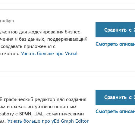
aradigm
Сравнить с
трументов для моделирования бизнес-
ечения и баз данных, поддерживающий
Смотреть описа
 создавать приложения с
отчётов.
Узнать больше про
Visual
Сравнить с
ый графический редактор для создания
мм и схем с интуитивно понятным
Смотреть описа
аботу с BPMN, UML, семантическими
мм.
Узнать больше про
yEd Graph Editor