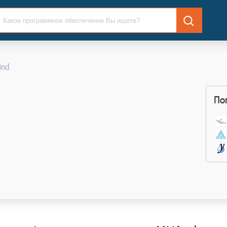
ind
По