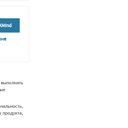
XMind
ние
 выполнять
ные
ональность,
о продукта,