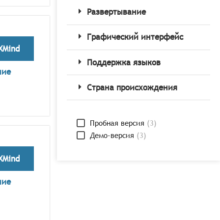
Развертывание
Графический интерфейс
XMind
Поддержка языков
ние
Страна происхождения
Пробная версия
(
3
)
Демо-версия
(
3
)
XMind
ние