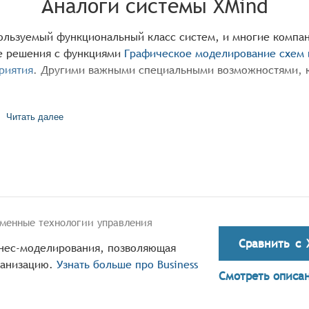
Аналоги системы
XMind
пользуемый функциональный класс систем, и многие компа
е решения с функциями
Графическое моделирование схем 
риятия
. Другими важными специальными возможностями, 
ересны новые функциональные возможности, позволяющие 
Читать далее
меной своему решению. Мы стремимся помочь Вам подобрат
дящий набор функций и хорошее соотношение цены и каче
ния альтернатив
XMind
, которые помогут Вам сопоставить
е и коммерческие характеристики программных продуктов,
менные технологии управления
Сравнить с
изнес-моделирования, позволяющая
ганизацию.
Узнать больше про
Business
Смотреть описа