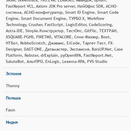
FastReport VCL, Axiom JDK Pro server, МойОфис SDK, АСМО-
система, АСМО-конфигуратор, Smart ID Engine, Smart Code
Engine, Smart Document Engine, ТУРБО Х, Workflow
Technology, Crusher, FastScript, LogicEditor, CodeScoring,
Astra.IDE, Simple.Конструктор, ТестОпс, GitFlic, ТЕХТРАН,
XSQUARE-PGHS, FIRETMS, VITACORE, Спин-Фаззер, Boot,
НТБот, RobboScratch, Джавакс, ErCode, Таргет-Тест, FX-
Designer, DAST-ONE, Датамастер, Экспансия, BarsUP.Net, Case
Platform, Robster, drExplain, pyOpenRPA, FastReport.Net,
SaluteBot, АльтПРО, EnLogic, Lexema-RPA, PVS-Studio
Эстония
Thonny
Польша
Fasm
Индия