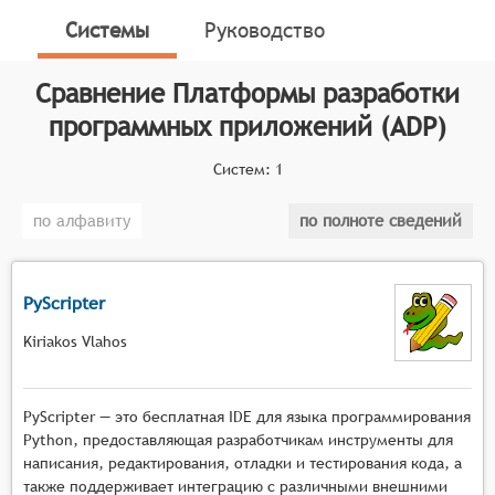
серверных систем. Программные продукты в данной
Системы
Руководство
категории варьируются от минималистичных
инструментов быстрой разработки до более
Сравнение
Платформы разработки
сложных интегрированных сред разработки ПО.
программных приложений (ADP)
Классификатор программных продуктов Соваре
определяет конкретные функциональные критерии
Систем:
1
для систем. Для включения в перечень Платформ
разработки программных приложений система
по алфавиту
по полноте сведений
должна соответствовать следующим критериям:
Удобство использования и простота
PyScripter
интерфейса, чтобы даже непрофессиональные
разработчики могли легко разрабатывать
Kiriakos Vlahos
приложения.
Наличие большого набора инструментов и
PyScripter — это бесплатная IDE для языка программирования
библиотек, которые помогают разработчикам
Python, предоставляющая разработчикам инструменты для
создавать приложения быстрее и
написания, редактирования, отладки и тестирования кода, а
эффективнее.
также поддерживает интеграцию с различными внешними