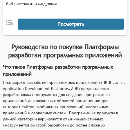
Поддержка различных языков
библиотеками и модулями.
программирования и операционных систем для
максимальной гибкости при разработке.
Высокая производительность, чтобы
Посмотреть
приложения работали быстро и стабильно с
большим количеством пользователей.
Безопасность и защита данных, поскольку
Руководство по покупке
Платформы
разработчики должны быть уверены, что
разработки программных приложений
приложения защищены от взломов и хакерских
атак.
Что такое Платформы разработки программных
Масштабируемость, чтобы приложения могли
приложений
расти и развиваться вместе с бизнесом
Платформы разработки программных приложений (ПРПП, англ.
клиента.
Application Development Platforms, ADP) предоставляют
Высокая надёжность и отказоустойчивость,
разработчикам инструменты для создания программных
чтобы приложения работали непрерывно и не
приложений для различных областей применения: для
вызывали проблем для пользователей.
интернет-сайтов, мобильных приложений, настольных
приложений и серверных систем. Программные продукты в
данной категории варьируются от минималистичных
инструментов быстрой разработки до более сложных