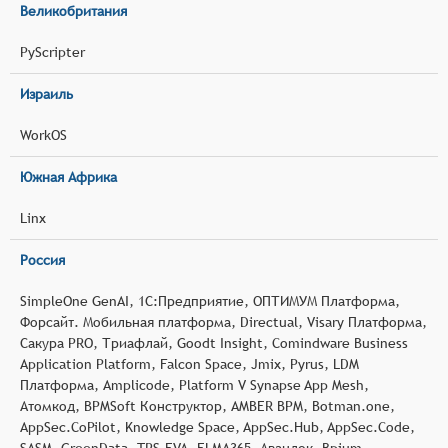
Великобритания
PyScripter
Израиль
WorkOS
Южная Африка
Linx
Россия
SimpleOne GenAI, 1С:Предприятие, ОПТИМУМ Платформа,
Форсайт. Мобильная платформа, Directual, Visary Платформа,
Сакура PRO, Триафлай, Goodt Insight, Comindware Business
Application Platform, Falcon Space, Jmix, Pyrus, LDM
Платформа, Amplicode, Platform V Synapse App Mesh,
Атомкод, BPMSoft Конструктор, AMBER BPM, Botman.one,
AppSec.CoPilot, Knowledge Space, AppSec.Hub, AppSec.Code,
SASM, GreenData, TRS.EVA, ELMA365, Авандок, Bpium,