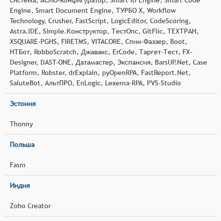
Engine, Smart Document Engine, ТУРБО Х, Workflow
Technology, Crusher, FastScript, LogicEditor, CodeScoring,
Astra.IDE, Simple.Конструктор, ТестОпс, GitFlic, ТЕХТРАН,
XSQUARE-PGHS, FIRETMS, VITACORE, Спин-Фаззер, Boot,
НТБот, RobboScratch, Джавакс, ErCode, Таргет-Тест, FX-
Designer, DAST-ONE, Датамастер, Экспансия, BarsUP.Net, Case
Platform, Robster, drExplain, pyOpenRPA, FastReport.Net,
SaluteBot, АльтПРО, EnLogic, Lexema-RPA, PVS-Studio
Эстония
Thonny
Польша
Fasm
Индия
Zoho Creator