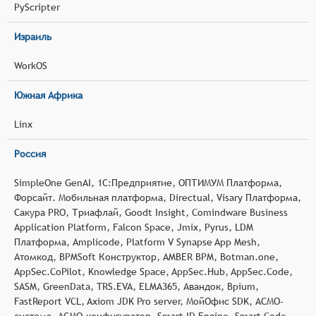
PyScripter
Израиль
WorkOS
Южная Африка
Linx
Россия
SimpleOne GenAI, 1С:Предприятие, ОПТИМУМ Платформа,
Форсайт. Мобильная платформа, Directual, Visary Платформа,
Сакура PRO, Триафлай, Goodt Insight, Comindware Business
Application Platform, Falcon Space, Jmix, Pyrus, LDM
Платформа, Amplicode, Platform V Synapse App Mesh,
Атомкод, BPMSoft Конструктор, AMBER BPM, Botman.one,
AppSec.CoPilot, Knowledge Space, AppSec.Hub, AppSec.Code,
SASM, GreenData, TRS.EVA, ELMA365, Авандок, Bpium,
FastReport VCL, Axiom JDK Pro server, МойОфис SDK, АСМО-
система, АСМО-конфигуратор, Smart ID Engine, Smart Code