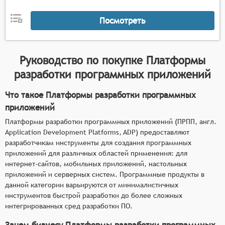
Поддержка различных языков
программирования и операционных систем для
Посмотреть
максимальной гибкости при разработке.
Высокая производительность, чтобы
приложения работали быстро и стабильно с
Руководство по покупке
Платформы
большим количеством пользователей.
разработки программных приложений
Безопасность и защита данных, поскольку
разработчики должны быть уверены, что
Что такое Платформы разработки программных
приложения защищены от взломов и хакерских
приложений
атак.
Платформы разработки программных приложений (ПРПП, англ.
Масштабируемость, чтобы приложения могли
Application Development Platforms, ADP) предоставляют
расти и развиваться вместе с бизнесом
разработчикам инструменты для создания программных
клиента.
приложений для различных областей применения: для
Высокая надёжность и отказоустойчивость,
интернет-сайтов, мобильных приложений, настольных
чтобы приложения работали непрерывно и не
приложений и серверных систем. Программные продукты в
вызывали проблем для пользователей.
данной категории варьируются от минималистичных
инструментов быстрой разработки до более сложных
интегрированных сред разработки ПО.
Зачем бизнесу Платформы разработки программных