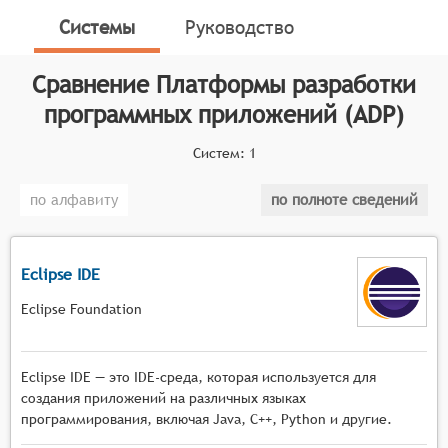
серверных систем. Программные продукты в данной
Системы
Руководство
категории варьируются от минималистичных
инструментов быстрой разработки до более
Сравнение
Платформы разработки
сложных интегрированных сред разработки ПО.
программных приложений (ADP)
Классификатор программных продуктов Соваре
определяет конкретные функциональные критерии
Систем:
1
для систем. Для включения в перечень Платформ
разработки программных приложений система
по алфавиту
по полноте сведений
должна соответствовать следующим критериям:
Удобство использования и простота
Eclipse IDE
интерфейса, чтобы даже непрофессиональные
разработчики могли легко разрабатывать
Eclipse Foundation
приложения.
Наличие большого набора инструментов и
Eclipse IDE — это IDE-среда, которая используется для
библиотек, которые помогают разработчикам
создания приложений на различных языках
создавать приложения быстрее и
программирования, включая Java, C++, Python и другие.
эффективнее.