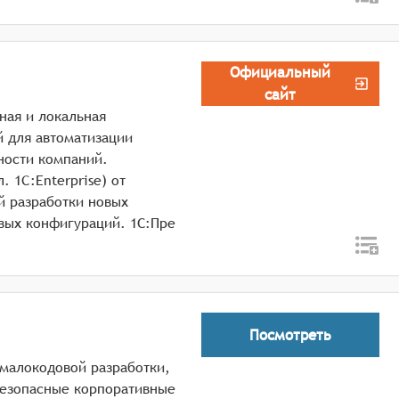
Официальный
сайт
ная и локальная
 для автоматизации
ности компаний.
 1C:Enterprise) от
й разработки новых
вых конфигураций. 1С:Пре
Посмотреть
а малокодовой разработки,
безопасные корпоративные