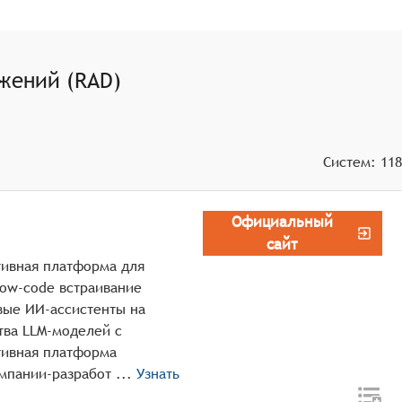
в, которые можно использовать при разработке
жений (RAD)
Систем:
118
Официальный
сайт
тивная платформа для
Low-code встраивание
вые ИИ-ассистенты на
тва LLM-моделей с
тивная платформа
SimpleOne GenAI (рус. Симпл1 ГенАИ) от компании-разработ ...
Узнать