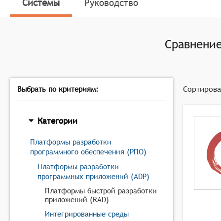
кратчайшие сроки.
Системы
Руководство
Наличие обширной библиотеки компонентов. Плат
приложений.
Сравнени
Сортирова
Выбрать по критериям:
Категории
Платформы разработки
программного обеспечения (РПО)
Платформы разработки
программных приложений (ADP)
Платформы быстрой разработки
приложений (RAD)
Интегрированные среды