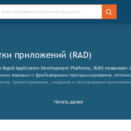
тки приложений (RAD)
Rapid Application Development Platforms, RAD) позволяют
скими языками и фреймворками программирования, оптимиз
иза, проектирования, создания и тестирования приложени
яет конкретные функциональные критерии для систем. О
Читать далее
азработки приложений, являются:
лжна быть интуитивно понятной и не требовать длительног
на обладать достаточной гибкостью и функциональностью,