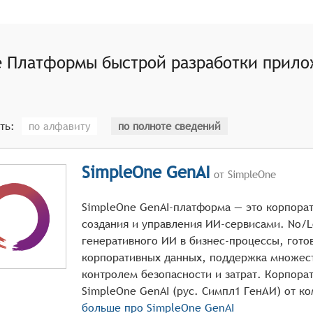
форма должна содержать обширную библиотеку компоненто
е
Платформы быстрой разработки прило
ть:
по алфавиту
по полноте сведений
SimpleOne GenAI
от SimpleOne
SimpleOne GenAI-платформа — это корпора
создания и управления ИИ-сервисами. No/
генеративного ИИ в бизнес-процессы, гото
корпоративных данных, поддержка множес
контролем безопасности и затрат. Корпора
больше про
SimpleOne GenAI