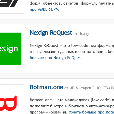
форм, объектов, отчетов, формул, печатн
про
AMBER BPM
Nexign ReQuest
от Nexign
Nexign ReQuest — это low-code платформа 
и визуализации данных в соответствии с би
больше про
Nexign ReQuest
Botman.one
от ИП Мытарев Е. Ю. (ТМ B
Botman.one — это малокодовая (low-code) 
позволяет быстро и бюджетно автоматизиро
программирования.
Узнать больше про
Bot