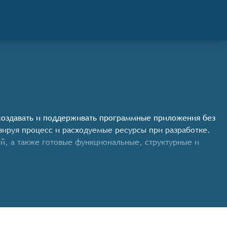
 создавать и поддерживать программные приложения без
ируя процесс и расходуемые ресурсы при разработке.
й, а также готовые функциональные, структурные и
сновными функциональными критериями, которым должна
о обучения.
 чтобы позволить разработчикам создавать приложения в