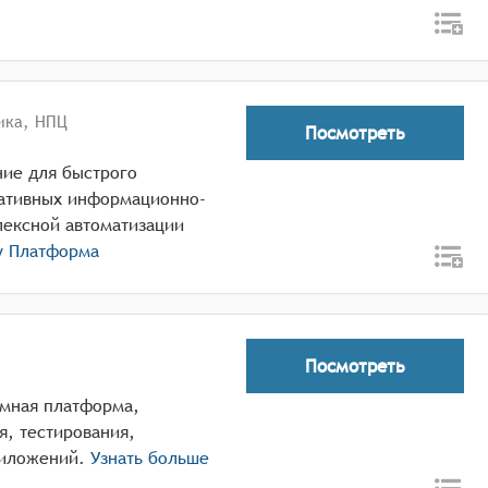
ика, НПЦ
Посмотреть
ние для быстрого
ативных информационно-
лексной автоматизации
ry Платформа
Посмотреть
ммная платформа,
, тестирования,
риложений.
Узнать больше