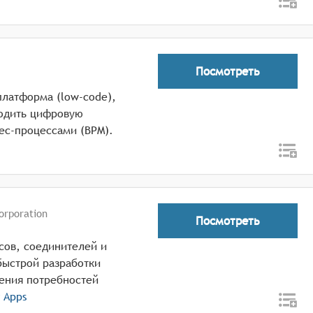
Посмотреть
платформа (low-code),
водить цифровую
ес-процессами (BPM).
orporation
Посмотреть
сов, соединителей и
ыстрой разработки
ения потребностей
 Apps