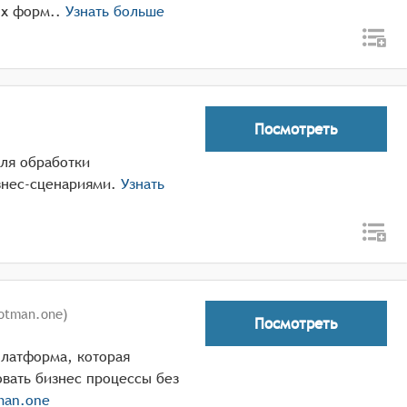
ых форм..
Узнать больше
Посмотреть
для обработки
знес-сценариями.
Узнать
otman.one)
Посмотреть
платформа, которая
вать бизнес процессы без
man.one