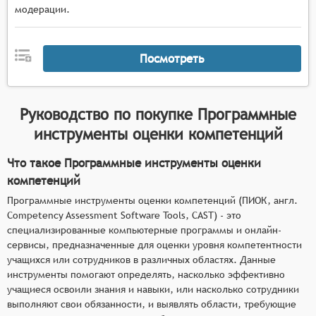
модерации.
механизмы разработки и проведения
различных форм оценочных мероприятий
(тестов, кейсов, практических заданий),
Посмотреть
адаптированных под специфику оцениваемых
компетенций,
инструменты для персонализации процесса
Руководство по покупке
Программные
оценки, позволяющие учитывать
инструменты оценки компетенций
индивидуальные особенности и уровень
подготовки оцениваемых лиц,
Что такое Программные инструменты оценки
алгоритмы анализа результатов оценки,
компетенций
позволяющие выявлять пробелы в
компетенциях и формировать рекомендации по
Программные инструменты оценки компетенций (ПИОК, англ.
Competency Assessment Software Tools, CAST) - это
дальнейшему обучению или развитию,
специализированные компьютерные программы и онлайн-
средства визуализации результатов оценки в
сервисы, предназначенные для оценки уровня компетентности
форме, удобной для восприятия и
учащихся или сотрудников в различных областях. Данные
последующего использования лицами,
инструменты помогают определять, насколько эффективно
принимающими решения.
учащиеся освоили знания и навыки, или насколько сотрудники
выполняют свои обязанности, и выявлять области, требующие