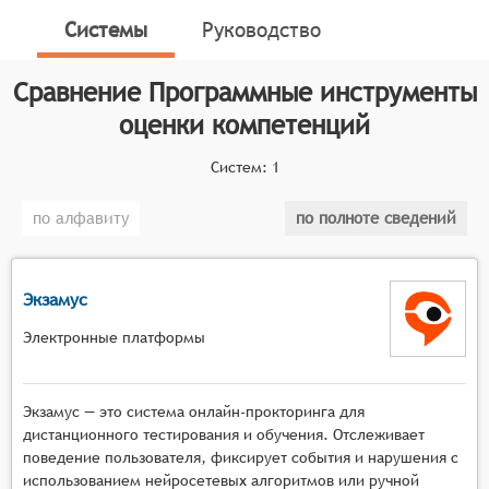
оценки уровня компетентности учащихся или
Системы
Руководство
сотрудников в различных областях. Данные
инструменты помогают определять, насколько
Сравнение
Программные инструменты
эффективно учащиеся освоили знания и навыки, или
насколько сотрудники выполняют свои обязанности,
оценки компетенций
и выявлять области, требующие дополнительного
развития или обучения.
Систем:
1
Классификатор программных продуктов Соваре
по алфавиту
по полноте сведений
определяет конкретные функциональные критерии
для систем. Для того, чтобы быть представленными
на рынке Программные инструменты оценки
Экзамус
компетенций, системы должны иметь следующие
функциональные возможности:
Электронные платформы
возможность создания и управления базами
данных компетенций, включающими описание
Экзамус — это система онлайн-прокторинга для
необходимых знаний, умений и навыков для
дистанционного тестирования и обучения. Отслеживает
различных профессиональных и
поведение пользователя, фиксирует события и нарушения с
использованием нейросетевых алгоритмов или ручной
образовательных областей,