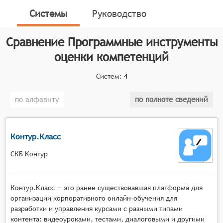
оценки уровня компетентности учащихся или
Системы
Руководство
сотрудников в различных областях. Данные
инструменты помогают определять, насколько
Сравнение
Программные инструменты
эффективно учащиеся освоили знания и навыки, или
насколько сотрудники выполняют свои обязанности,
оценки компетенций
и выявлять области, требующие дополнительного
развития или обучения.
Систем:
4
Классификатор программных продуктов Соваре
по алфавиту
по полноте сведений
определяет конкретные функциональные критерии
для систем. Для того, чтобы быть представленными
на рынке Программные инструменты оценки
Контур.Класс
компетенций, системы должны иметь следующие
функциональные возможности:
СКБ Контур
возможность создания и управления базами
данных компетенций, включающими описание
Контур.Класс — это ранее существовавшая платформа для
необходимых знаний, умений и навыков для
организации корпоративного онлайн-обучения для
различных профессиональных и
разработки и управления курсами с разными типами
контента: видеоуроками, тестами, диалоговыми и другими
образовательных областей,