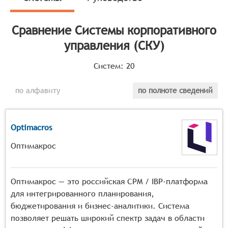
определяет конкретные функциональные критерии для
систем. Для того, чтобы быть представленными на
рынке Системы корпоративного управления, системы
Сравнение
Системы корпоративного
должны иметь следующие функциональные
управления (СКУ)
возможности:
Систем:
20
автоматизация процессов согласования и
утверждения документов в рамках корпоративных
по алфавиту
по полноте сведений
процедур,
управление корпоративными правами и
полномочиями пользователей с учётом
Optimacros
организационной структуры компании,
поддержка процессов корпоративного
Оптимакрос
документооборота, включая версионирование и
контроль жизненного цикла документов,
реализация механизмов контроля соблюдения
Оптимакрос — это российская CPM / IBP-платформа
корпоративных политик и регламентов,
для интегрированного планирования,
управление корпоративными мероприятиями и
бюджетирования и бизнес-аналитики. Система
рабочими группами, включая планирование и
позволяет решать широкий спектр задач в области