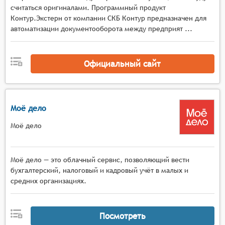
считаться оригиналами. Программный продукт
информации о финансовом положении
Контур.Экстерн от компании СКБ Контур предназначен для
компании в режиме реального времени, что
автоматизации документооборота между предприят ...
важно для оперативного управления и
принятия решений.
Настройка на особенности бухгалтерии
Официальный сайт
конкретного предприятия. Функция позволяет
адаптировать систему под специфические
потребности и особенности учёта конкретного
предприятия, включая настройку формы
Моё дело
баланса, создание и редактирование отчётных
Моё дело
форм.
Моё дело — это облачный сервис, позволяющий вести
бухгалтерский, налоговый и кадровый учёт в малых и
средних организациях.
Посмотреть