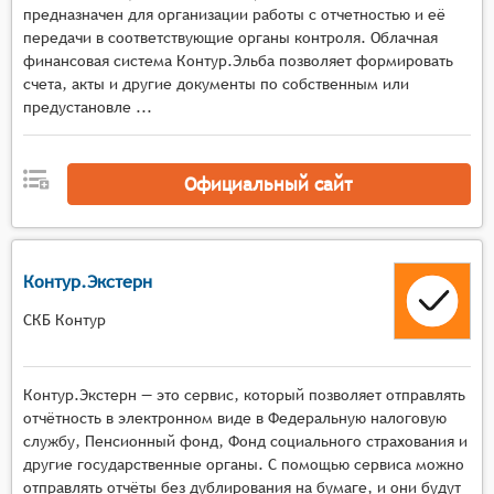
анализ финансовых операций и облегчает
предназначен для организации работы с отчетностью и её
принятие управленческих решений.
передачи в соответствующие органы контроля. Облачная
финансовая система Контур.Эльба позволяет формировать
Регистрация хозяйственных операций
счета, акты и другие документы по собственным или
несколькими способами. Функция необходима
предустановле ...
для удобства ввода данных и гибкости в
выборе метода регистрации операций, что
может включать ручной ввод, импорт данных
Официальный сайт
из внешних источников или использование
шаблонов.
Формирование графических иллюстраций
результатов финансово-хозяйственной
Контур.Экстерн
деятельности. Функция позволяет наглядно
СКБ Контур
представить результаты анализа и
планирования, что способствует лучшему
пониманию ситуации и принятию обоснованных
Контур.Экстерн — это сервис, который позволяет отправлять
решений.
отчётность в электронном виде в Федеральную налоговую
Предоставление оперативной информации о
службу, Пенсионный фонд, Фонд социального страхования и
состоянии дел на предприятии. Система
другие государственные органы. С помощью сервиса можно
должна обеспечивать доступ к актуальной
отправлять отчёты без дублирования на бумаге, и они будут