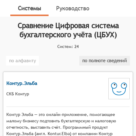
технологий, предназначенных для автоматизации
Системы
Руководство
финансовых процессов в организации. Она
охватывает широкий спектр задач, начиная от
Сравнение
Цифровая система
подготовки и отправки электронной первичной
бухгалтерского учёта (ЦБУХ)
документации контрагентам до интеллектуальной
обработки входящих документов и формирования
Систем:
24
финансовой отчётности.
по алфавиту
по полноте сведений
Классификатор программных продуктов Соваре
определяет конкретные функциональные критерии
для систем. Для того чтобы соответствовать
категории цифровых систем бухгалтерского учёта,
Контур.Эльба
программные продукты должны обладать
СКБ Контур
следующими функциональными возможностями:
Ведение расширенного аналитического учёта.
Контур Эльба — это онлайн-приложение, помогающее
Система должна позволять добавлять к
малому бизнесу подтовить бухгалтерскую и налоговую
отдельным балансовым счетам аналитические
отчетность, выставить счёт. Программный продукт
признаки, что обеспечивает более глубокий
Контур.Эльба (англ. Kontur.Elba) от компании Контур