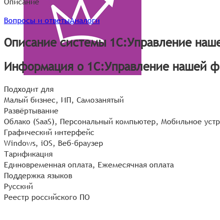
Описание
Вопросы и ответы
Аналоги
Описание системы 1С:Управление наш
Информация о 1С:Управление нашей 
Подходит для
Малый бизнес, ИП, Самозанятый
Развёртывание
Облако (SaaS), Персональный компьютер, Мобильное уст
Графический интерфейс
Windows
,
iOS
,
Веб-браузер
Тарификация
Единовременная оплата, Ежемесячная оплата
Поддержка языков
Русский
Реестр российского ПО