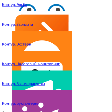
Контур.Эльба
Контур.Зарплата
Контур.Экстерн
Контур.Налоговый мониторинг
Контур.Взаиморасчеты
Контур.Бухгалтерия