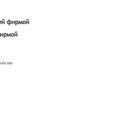
ей фирмой
фирмой
ройство