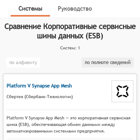
информационного обмена различных прикладных
Системы
Руководство
приложений предприятия.
Классификатор программных продуктов Соваре
Сравнение
Корпоративные сервисные
определяет конкретные функциональные критерии
шины данных (ESB)
для систем. Для включения системы в категорию
Корпоративных сервисных шин данных (ESB),
Систем:
1
программный продукт должен соответствовать
следующим критериям:
по алфавиту
по полноте сведений
Выполнять интеграцию данных и информации
между сложными ИТ-системами,
Platform V Synapse App Mesh
Выполнять маршрутизацию и оркестровку -
централизованно отправлять сообщениями
Сбертех (Сбербанк-Технологии)
между ИТ-системами,
Обеспечивать управление конфигурациями ИТ-
систем.
Platform V Synapse App Mesh — это корпоративная сервисная
шина (ESB), обеспечивающая обмен данными между
автоматизированными системами предприятия.