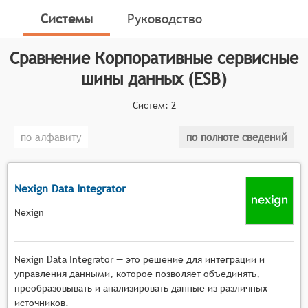
информационного обмена различных прикладных
Системы
Руководство
приложений предприятия.
Классификатор программных продуктов Соваре
Сравнение
Корпоративные сервисные
определяет конкретные функциональные критерии
шины данных (ESB)
для систем. Для включения системы в категорию
Корпоративных сервисных шин данных (ESB),
Систем:
2
программный продукт должен соответствовать
следующим критериям:
по алфавиту
по полноте сведений
Выполнять интеграцию данных и информации
между сложными ИТ-системами,
Nexign Data Integrator
Выполнять маршрутизацию и оркестровку -
централизованно отправлять сообщениями
Nexign
между ИТ-системами,
Обеспечивать управление конфигурациями ИТ-
систем.
Nexign Data Integrator — это решение для интеграции и
управления данными, которое позволяет объединять,
преобразовывать и анализировать данные из различных
источников.