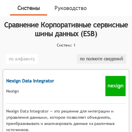
информационного обмена различных прикладных
Системы
Руководство
приложений предприятия.
Классификатор программных продуктов Соваре
Сравнение
Корпоративные сервисные
определяет конкретные функциональные критерии
шины данных (ESB)
для систем. Для включения системы в категорию
Корпоративных сервисных шин данных (ESB),
Систем:
1
программный продукт должен соответствовать
следующим критериям:
по алфавиту
по полноте сведений
Выполнять интеграцию данных и информации
между сложными ИТ-системами,
Nexign Data Integrator
Выполнять маршрутизацию и оркестровку -
централизованно отправлять сообщениями
Nexign
между ИТ-системами,
Обеспечивать управление конфигурациями ИТ-
систем.
Nexign Data Integrator — это решение для интеграции и
управления данными, которое позволяет объединять,
преобразовывать и анализировать данные из различных
источников.