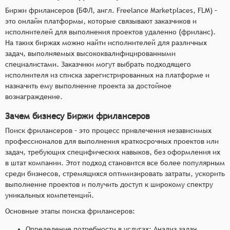
Эти функции делают биржи фрилансеров
Биржи фрилансеров (БФЛ, англ. Freelance Marketplaces, FLM) –
незаменимым инструментом для эффективного
это онлайн платформы, которые связывают заказчиков и
исполнителей для выполнения проектов удаленно (фриланс).
сотрудничества с внештатными специалистами,
На таких биржах можно найти исполнителей для различных
способствуя сокращению времени на поиск
задач, выполняемых высококвалифицированными
подходящих исполнителей, улучшению качества
специалистами. Заказчики могут выбрать подходящего
работы и оптимизации процессов управления
исполнителя из списка зарегистрированных на платформе и
проектами.
назначить ему выполнение проекта за достойное
вознаграждение.
Зачем бизнесу Биржи фрилансеров
Поиск фрилансеров – это процесс привлечения независимых
профессионалов для выполнения краткосрочных проектов или
задач, требующих специфических навыков, без оформления их
в штат компании. Этот подход становится все более популярным
среди бизнесов, стремящихся оптимизировать затраты, ускорить
выполнение проектов и получить доступ к широкому спектру
уникальных компетенций.
Основные этапы поиска фрилансеров:
Определение потребности в услугах: Анализ задач,