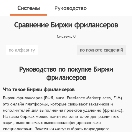
специалистами. Заказчики могут выбрать
Системы
Руководство
подходящего исполнителя из списка
зарегистрированных на платформе и назначить ему
Сравнение
Биржи фрилансеров
выполнение проекта за достойное вознаграждение.
Систем:
0
Классификатор программных продуктов Соваре
определяет конкретные функциональные критерии
по алфавиту
по полноте сведений
для систем. Для того чтобы соответствовать
категории бирж фрилансеров, системы должны
иметь следующие функциональные возможности:
Руководство по покупке
Биржи
фрилансеров
Создание проектов: Возможность создания
проектов с детальным описанием задач,
Что такое Биржи фрилансеров
сроков выполнения, требований к качеству и
других важных параметров, что позволяет
Биржи фрилансеров (БФЛ, англ. Freelance Marketplaces, FLM) –
это онлайн платформы, которые связывают заказчиков и
работодателям чётко формулировать свои
исполнителей для выполнения проектов удаленно (фриланс).
запросы.
На таких биржах можно найти исполнителей для различных
Поиск исполнителей: Функционал для поиска
задач, выполняемых высококвалифицированными
исполнителей на основе заданных критериев,
специалистами. Заказчики могут выбрать подходящего