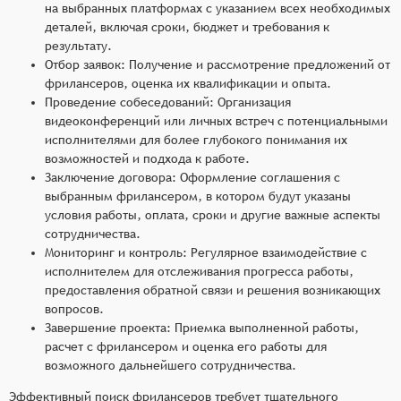
на выбранных платформах с указанием всех необходимых
обеспечивает удобство и безопасность
деталей, включая сроки, бюджет и требования к
транзакций.
результату.
Отбор заявок: Получение и рассмотрение предложений от
Эти функции делают биржи фрилансеров
фрилансеров, оценка их квалификации и опыта.
незаменимым инструментом для эффективного
Проведение собеседований: Организация
сотрудничества с внештатными специалистами,
видеоконференций или личных встреч с потенциальными
способствуя сокращению времени на поиск
исполнителями для более глубокого понимания их
подходящих исполнителей, улучшению качества
возможностей и подхода к работе.
работы и оптимизации процессов управления
Заключение договора: Оформление соглашения с
выбранным фрилансером, в котором будут указаны
проектами.
условия работы, оплата, сроки и другие важные аспекты
сотрудничества.
Мониторинг и контроль: Регулярное взаимодействие с
исполнителем для отслеживания прогресса работы,
предоставления обратной связи и решения возникающих
вопросов.
Завершение проекта: Приемка выполненной работы,
расчет с фрилансером и оценка его работы для
возможного дальнейшего сотрудничества.
Эффективный поиск фрилансеров требует тщательного