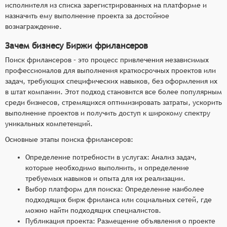
включая профессиональные навыки, опыт
исполнителя из списка зарегистрированных на платформе и
работы, отзывы клиентов и другие факторы,
назначить ему выполнение проекта за достойное
что упрощает процесс выбора подходящего
вознаграждение.
фрилансера.
Зачем бизнесу Биржи фрилансеров
Система рейтингов: Механизм оценки работы
Поиск фрилансеров – это процесс привлечения независимых
исполнителей клиентами, включая
профессионалов для выполнения краткосрочных проектов или
возможность оставлять отзывы и рейтинги, что
задач, требующих специфических навыков, без оформления их
способствует формированию репутации и
в штат компании. Этот подход становится все более популярным
доверия к фрилансерам.
среди бизнесов, стремящихся оптимизировать затраты, ускорить
Управление проектами: Инструменты для
выполнение проектов и получить доступ к широкому спектру
управления проектами, включая отслеживание
уникальных компетенций.
прогресса выполнения задач, обмен файлами и
Основные этапы поиска фрилансеров:
сообщениями, а также возможность
Определение потребности в услугах: Анализ задач,
выставления счетов и оплаты выполненных
которые необходимо выполнить, и определение
работ.
требуемых навыков и опыта для их реализации.
Интеграция с платёжными системами:
Выбор платформ для поиска: Определение наиболее
Возможность интеграции с популярными
подходящих бирж фриланса или социальных сетей, где
платёжными системами для упрощения
можно найти подходящих специалистов.
процесса оплаты услуг фрилансеров, что
Публикация проекта: Размещение объявления о проекте