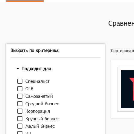
Канальная система общения с поддержкой создани
переключения между ними,
Голосовая активация с настраиваемыми режимами 
Сравне
звука,
Совместимость с игровыми платформами с поддерж
максимального удобства использования.
Выбрать по критериям:
Сортироват
Подходит для
Специалист
ОГВ
Самозанятый
Средний бизнес
Корпорация
Крупный бизнес
Малый бизнес
ИП