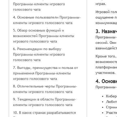
играх.
Программы-клиенты игрового
голосового чата
Игровой гол
4. Основные пользователи Программы-
ощущение пр
клиенты игрового голосового чата
коммуникаци
5. Обзор основных функций и
3. Назна
возможностей Программы-клиенты
Программы-к
игрового голосового чата
сессий. Они
взаимодейст
6. Рекомендации по выбору
Программы-клиенты игрового
Кроме того,
голосового чата
возможность
платформами
7. Выгоды, преимущества и польза от
участников.
применения Программы-клиенты
игрового голосового чата
4. Основ
8. Отличительные черты Программы-
Программы-к
клиенты игрового голосового чата
Кибер
9. Тенденции в области Программы-
Любит
клиенты игрового голосового чата
Стрим
10. В каких странах разрабатываются
Участ