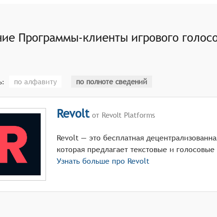
я приватных каналов для командного общения, общих канал
активации микрофона (по нажатию кнопки или по уровню г
ние
Программы-клиенты игрового голосо
кой популярных игровых движков и возможностью встраив
по алфавиту
по полноте сведений
ь:
Revolt
от Revolt Platforms
Revolt — это бесплатная децентрализованн
которая предлагает текстовые и голосовые 
Узнать больше про
Revolt