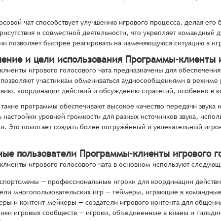
осовой чат способствует улучшению игрового процесса, делая его
исутствия и совместной деятельности, что укрепляет командный д
и позволяет быстрее реагировать на изменяющуюся ситуацию в игр
чение и цели использования Программы-клиенты и
лиенты игрового голосового чата предназначены для обеспечени
 позволяют участникам обмениваться аудиосообщениями в режиме 
вию, координации действий и обсуждению стратегий, особенно в к
 такие программы обеспечивают высокое качество передачи звука
 настройки уровней громкости для разных источников звука, испо
. Это помогает создать более погружённый и увлекательный игров
ные пользователи Программы-клиенты игрового го
лиенты игрового голосового чата в основном используют следующ
спортсмены — профессиональные игроки для координации действий
ели многопользовательских игр — геймеры, играющие в командные 
еры и контент-мейкеры — создатели игрового контента для общения
ники игровых сообществ — игроки, объединенные в кланы и гильди