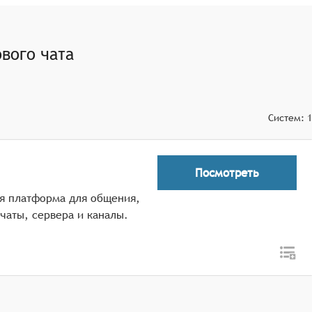
ов для всех участников и возможностью быстрого
ромкости голоса) и возможностью быстрого отключения
вого чата
ания чата непосредственно в интерфейс игры для
Систем:
1
Посмотреть
ая платформа для общения,
чаты, сервера и каналы.