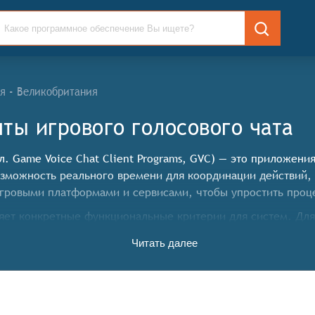
я - Великобритания
ты игрового голосового чата
. Game Voice Chat Client Programs, GVC) — это приложени
озможность реального времени для координации действий,
игровыми платформами и сервисами, чтобы упростить проц
ет конкретные функциональные критерии для систем. Для
иметь следующие функциональные возможности:
Читать далее
винутых алгоритмов обработки звука, позволяющих фильтро
идуальной регулировки громкости для каждого участника 