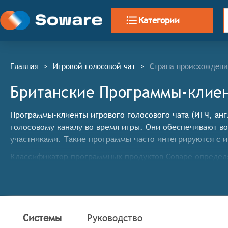
Категории
Главная
>
Игровой голосовой чат
>
Страна происхождени
Британские Программы-клиен
Программы-клиенты игрового голосового чата (ИГЧ, англ
голосовому каналу во время игры. Они обеспечивают в
участниками. Такие программы часто интегрируются с 
Классификатор программных продуктов Соваре определя
клиентов игрового голосового чата, системы должны 
Подавление фонового шума с использованием прод
голосового общения во время игры,
Гибкая настройка громкости с возможностью индив
Системы
Руководство
для игровых ситуаций,