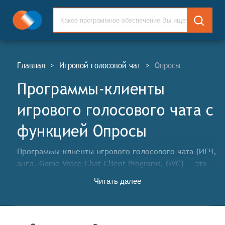
Главная
>
Игровой голосовой чат
>
Опросы
Программы-клиенты
игрового голосового чата c
функцией Опросы
Программы-клиенты игрового голосового чата (ИГЧ,
англ. Game Voice Chat Client Programs, GVC) — это
приложения, которые позволяют игрокам общаться
Читать далее
друг с другом по голосовому каналу во время игры.
Они обеспечивают возможность реального времени
для координации действий, обсуждения стратегии и
взаимодействия между участниками. Такие