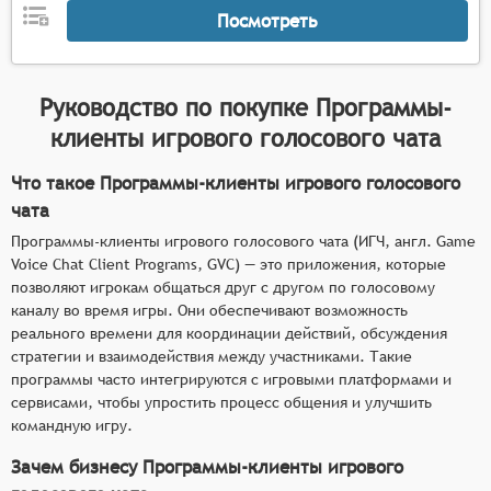
включая специальные режимы для игровых
Посмотреть
ситуаций,
Канальная система общения с поддержкой
создания приватных каналов для командного
Руководство по покупке
Программы-
общения, общих каналов для всех участников и
клиенты игрового голосового чата
возможностью быстрого переключения между
ними,
Что такое Программы-клиенты игрового голосового
Голосовая активация с настраиваемыми
чата
режимами активации микрофона (по нажатию
Программы-клиенты игрового голосового чата (ИГЧ, англ. Game
кнопки или по уровню громкости голоса) и
Voice Chat Client Programs, GVC) — это приложения, которые
возможностью быстрого отключения звука,
позволяют игрокам общаться друг с другом по голосовому
Совместимость с игровыми платформами с
каналу во время игры. Они обеспечивают возможность
поддержкой популярных игровых движков и
реального времени для координации действий, обсуждения
возможностью встраивания чата
стратегии и взаимодействия между участниками. Такие
непосредственно в интерфейс игры для
программы часто интегрируются с игровыми платформами и
максимального удобства использования.
сервисами, чтобы упростить процесс общения и улучшить
командную игру.
Зачем бизнесу Программы-клиенты игрового