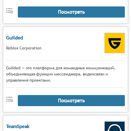
каждого участника чата и общего уровня звука,
включая специальные режимы для игровых
Посмотреть
ситуаций,
Канальная система общения с поддержкой
создания приватных каналов для командного
общения, общих каналов для всех участников и
Guilded
возможностью быстрого переключения между
Roblox Corporation
ними,
Голосовая активация с настраиваемыми
режимами активации микрофона (по нажатию
Guilded — это платформа для командных коммуникаций,
кнопки или по уровню громкости голоса) и
объединяющая функции мессенджера, видеосвязи и
возможностью быстрого отключения звука,
управления проектами.
Совместимость с игровыми платформами с
поддержкой популярных игровых движков и
возможностью встраивания чата
Посмотреть
непосредственно в интерфейс игры для
максимального удобства использования.
TeamSpeak