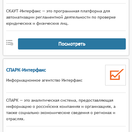
индивидуальных предпринимателей. Это
помогает пользователям принимать
СКАУТ-Интерфакс — это программная платформа для
обоснованные решения о сотрудничестве,
автоматизации регламентной деятельности по проверке
юридических и физических лиц.
инвестициях и других видах взаимодействия.
Посмотреть
СПАРК-Интерфакс
Информационное агентство Интерфакс
СПАРК — это аналитическая система, предоставляющая
информацию о российских компаниях и организациях, а
также социально-экономические сведения о регионах и
отраслях.