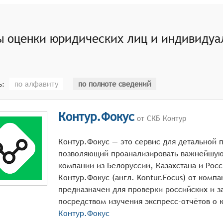
пользователям принимать более информированные решения
ы могут проверять деятельность юридических лиц и индиви
ы оценки юридических лиц и индивиду
печивает соблюдение правовых норм и предотвращает воз
вать кредитоспособность юридических лиц и индивидуальн
Это помогает пользователям понять, насколько надёжен па
лять рекомендации и выводы по результатам оценки юриди
по алфавиту
по полноте сведений
ь:
ешения о сотрудничестве, инвестициях и других видах вз
Контур.Фокус
от СКБ Контур
Контур.Фокус — это сервис для детальной 
позволяющий проанализировать важнейшу
компании из Белоруссии, Казахстана и Рос
Контур.Фокус (англ. Kontur.Focus) от комп
предназначен для проверки российских и з
Контур.Фокус