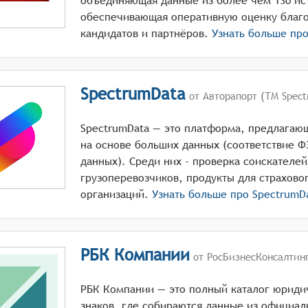
объединяющая данные из более чем 130 ис
обеспечивающая оперативную оценку благо
кандидатов и партнёров.
Узнать больше пр
SpectrumData
от Авторапорт (ТМ Spect
SpectrumData — это платформа, предлагаю
на основе больших данных (соответствие Ф
данных). Среди них - проверка соискателей
грузоперевозчиков, продукты для страхово
организаций.
Узнать больше про
SpectrumD
РБК Компании
от РосБизнесКонсалтин
РБК Компании — это полный каталог юриди
знаков, где собираются данные из официал