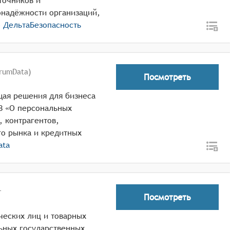
точников и
надёжности организаций,
о
ДельтаБезопасность
rumData)
Посмотреть
щая решения для бизнеса
З «О персональных
, контрагентов,
го рынка и кредитных
ata
г
Посмотреть
ческих лиц и товарных
ьных государственных