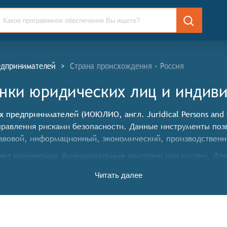
едпринимателей
>
Страна происхождения - Россия
нки юридических лиц и индив
редпринимателей (ИОЮЛИО, англ. Juridical Persons and Sol
правления рисками безопасности. Данные инструменты позв
равовой, информационный, экономический, производственны
ет конкретные функциональные критерии для систем. Для 
мателей, системы должны иметь следующие функциональн
Читать далее
ивать сбор и хранение информации о юридических лицах 
ьные сети, отзывы клиентов и другие открытые данные. Э
ых предпринимателях.
ля анализа собранных данных, например, расчёт финансовы