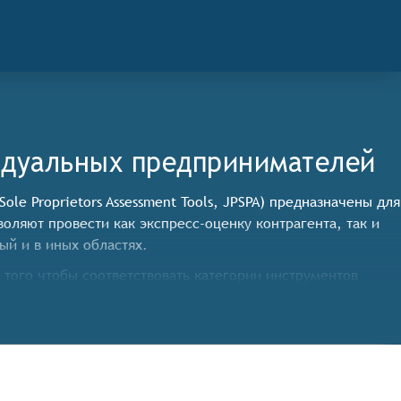
идуальных предпринимателей
e Proprietors Assessment Tools, JPSPA) предназначены для
оляют провести как экспресс-оценку контрагента, так и
й и в иных областях.
того чтобы соответствовать категории инструментов
ые возможности:
и индивидуальных предпринимателях из различных
то позволяет пользователям получить доступ к обширной
х показателей, оценка рисков сотрудничества, анализ