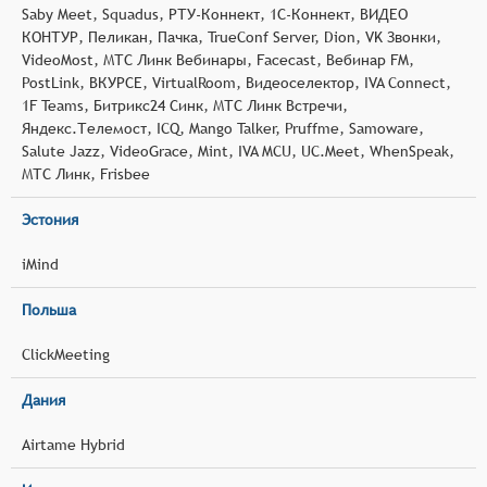
Saby Meet, Squadus, РТУ-Коннект, 1С-Коннект, ВИДЕО
КОНТУР, Пеликан, Пачка, TrueConf Server, Dion, VK Звонки,
VideoMost, МТС Линк Вебинары, Facecast, Вебинар FM,
PostLink, ВКУРСЕ, VirtualRoom, Видеоселектор, IVA Connect,
1F Teams, Битрикс24 Синк, МТС Линк Встречи,
Яндекс.Телемост, ICQ, Mango Talker, Pruffme, Samoware,
Salute Jazz, VideoGrace, Mint, IVA MCU, UC.Meet, WhenSpeak,
МТС Линк, Frisbee
Эстония
iMind
Польша
ClickMeeting
Дания
Airtame Hybrid