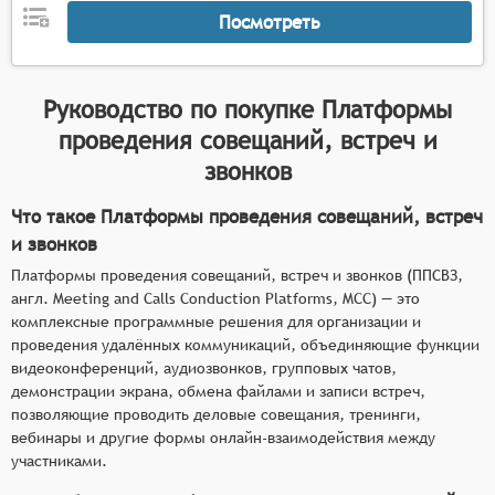
демонстрации экрана, работы с виртуальными
Посмотреть
досками, совместного редактирования
документов в режиме реального времени,
Инструменты для организации встреч с
Руководство по покупке
Платформы
возможностью планирования мероприятий,
проведения совещаний, встреч и
отправки приглашений, автоматического
формирования повестки дня и
звонков
протоколирования обсуждений,
Что такое Платформы проведения совещаний, встреч
Функционал для презентаций с поддержкой
и звонков
различных форматов контента, возможностью
аннотирования материалов, переключения
Платформы проведения совещаний, встреч и звонков (ППСВЗ,
между докладчиками и управления вниманием
англ. Meeting and Calls Conduction Platforms, MCC) — это
комплексные программные решения для организации и
аудитории,
проведения удалённых коммуникаций, объединяющие функции
Средства для интерактивного взаимодействия с
видеоконференций, аудиозвонков, групповых чатов,
функциями чатов, опросов, голосований и
демонстрации экрана, обмена файлами и записи встреч,
сбора обратной связи от участников в режиме
позволяющие проводить деловые совещания, тренинги,
реального времени.
вебинары и другие формы онлайн-взаимодействия между
участниками.