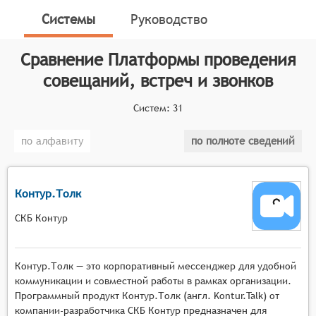
коммуникаций, объединяющие функции
Системы
Руководство
видеоконференций, аудиозвонков, групповых чатов,
демонстрации экрана, обмена файлами и записи
Сравнение
Платформы проведения
встреч, позволяющие проводить деловые
совещания, тренинги, вебинары и другие формы
совещаний, встреч и звонков
онлайн-взаимодействия между участниками.
Систем:
31
Классификатор программных продуктов Соваре
определяет конкретные функциональные критерии
по алфавиту
по полноте сведений
для систем. Для того, чтобы быть представленными
на рынке платформ проведения совещаний, встреч
и звонков, системы должны иметь следующие
Контур.Толк
функциональные возможности:
СКБ Контур
Многопользовательские видеоконференции с
поддержкой высококачественной передачи
изображения и звука, возможностью
Контур.Толк — это корпоративный мессенджер для удобной
подключения неограниченного количества
коммуникации и совместной работы в рамках организации.
участников и гибким управлением правами
Программный продукт Контур.Толк (англ. Kontur.Talk) от
компании-разработчика СКБ Контур предназначен для
доступа,