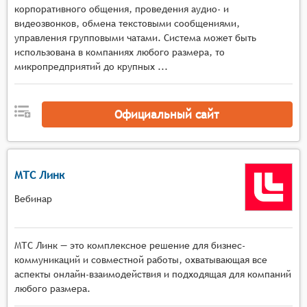
корпоративного общения, проведения аудио- и
Совместная работа над контентом с функциями
видеозвонков, обмена текстовыми сообщениями,
демонстрации экрана, работы с виртуальными
управления групповыми чатами. Система может быть
досками, совместного редактирования
использована в компаниях любого размера, то
документов в режиме реального времени,
микропредприятий до крупных ...
Инструменты для организации встреч с
возможностью планирования мероприятий,
отправки приглашений, автоматического
Официальный сайт
формирования повестки дня и
протоколирования обсуждений,
Функционал для презентаций с поддержкой
МТС Линк
различных форматов контента, возможностью
аннотирования материалов, переключения
Вебинар
между докладчиками и управления вниманием
аудитории,
Средства для интерактивного взаимодействия с
МТС Линк — это комплексное решение для бизнес-
функциями чатов, опросов, голосований и
коммуникаций и совместной работы, охватывающая все
аспекты онлайн-взаимодействия и подходящая для компаний
сбора обратной связи от участников в режиме
любого размера.
реального времени.