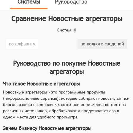
Системы
Руководство
Классификатор программных продуктов Соваре
определяет конкретные функциональные критерии
для систем. Для включения в категорию сервисов
Сравнение
Новостные агрегаторы
новостных агрегаторов программный продукт
Систем:
0
должен:
Собирать медиа-контент, хранить его в
по алфавиту
по полноте сведений
собственной базе данных и проводить его
обработку,
Руководство по покупке
Новостные
Выделять события, определять
агрегаторы
информационные поводы, тегировать новости,
Поддерживать развитую систему рубрик,
Что такое Новостные агрегаторы
Обладать средствами вывода ленты новостей,
поиска и фильтрации по основным
Новостные агрегаторы - это программные продукты
(информационные сервисы), которые собирают новости, записи
параметрам.
блогов, записи в социальных сетях или иной медиа-контент из
различных источников, обрабатывают и представляют его в
одном месте для удобного просмотра
Зачем бизнесу Новостные агрегаторы