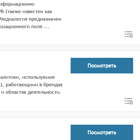
Информационно-
R (также известен как
 Медиалогия предназначен
для поиска, мониторинга и аналитики информационного поля ...
Посмотреть
налитики, используемое
R), работающими в брендах
а и областях деятельности.
Посмотреть