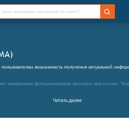
МА)
пользователям возможность получения актуальной информ
ет конкретные функциональные критерии для систем. Что
Читать далее
с большой базой медиа-сообщений;
, объекты или темы и настраивать каналы согласно потреб
ным показателям, как-то количество и частота конкретных 