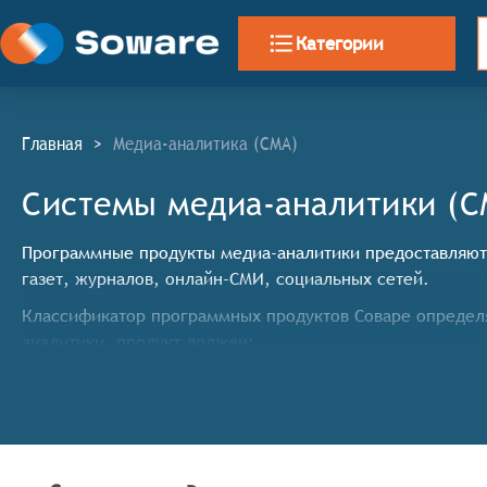
Категории
Главная
>
Медиа-аналитика (СМА)
Системы медиа-аналитики (С
Программные продукты медиа-аналитики предоставляют 
газет, журналов, онлайн-СМИ, социальных сетей.
Классификатор программных продуктов Соваре определя
аналитики, продукт должен:
Отслеживать различные медиа-каналы и работать 
Позволять пользователям выбирать ключевые слова
Анализировать результаты исследований по различ