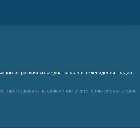
ации из различных медиа-каналов: телевидения, радио,
бы претендовать на включение в категорию систем медиа-
ностям бизнеса;
публикаций, влияние на компанию и т.д