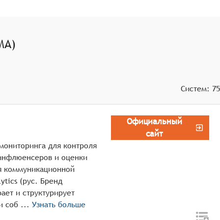
МА)
Систем:
75
Официальный
сайт
-мониторинга для контроля
 инфлюенсеров и оценки
я коммуникационной
ytics (рус. Бренд
ает и структурирует
упоминания бренда, компании, персоны или соб ...
Узнать больше